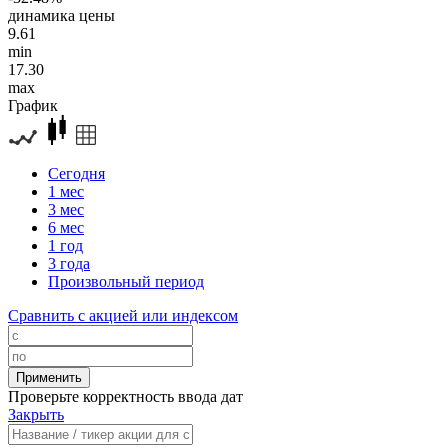
динамика цены
9.61
min
17.30
max
График
Сегодня
1 мес
3 мес
6 мес
1 год
3 года
Произвольный период
Сравнить с акцией или индексом
Проверьте корректность ввода дат
Закрыть