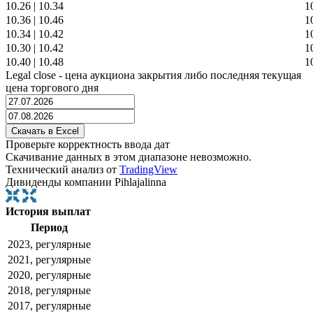
10.26
|
10.34
1
10.36
|
10.46
1
10.34
|
10.42
1
10.30
|
10.42
1
10.40
|
10.48
1
Legal close - цена аукциона закрытия либо последняя текущая
цена торгового дня
Проверьте корректность ввода дат
Скачивание данных в этом диапазоне невозможно.
Технический анализ от
TradingView
Дивиденды компании Pihlajalinna
История выплат
Период
2023, регулярные
2021, регулярные
2020, регулярные
2018, регулярные
2017, регулярные