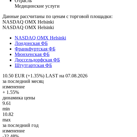
Отрасль
Медицинские услуги
Данные рассчитаны по ценам с торговой площадки:
NASDAQ OMX Helsinki
NASDAQ OMX Helsinki
NASDAQ OMX Helsinki
Лондонская ФБ
Франкфуртская ФБ
Мюнхенская ФБ
Дюссельдорфская ФБ
Штутгартская ФБ
10.50 EUR (+1.35%)
LAST на 07.08.2026
за последний месяц
изменение
+ 1.55%
динамика цены
9.61
min
10.82
max
за последний год
изменение
-32.48%