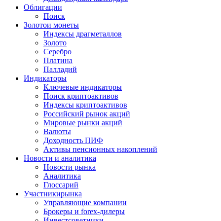
Облигации
Поиск
Золото
и монеты
Индексы драгметаллов
Золото
Серебро
Платина
Палладий
Индикаторы
Ключевые индикаторы
Поиск криптоактивов
Индексы криптоактивов
Российский рынок акций
Мировые рынки акций
Валюты
Доходность ПИФ
Активы пенсионных накоплений
Новости и аналитика
Новости рынка
Аналитика
Глоссарий
Участники
рынка
Управляющие компании
Брокеры и forex-дилеры
Инвестсоветники