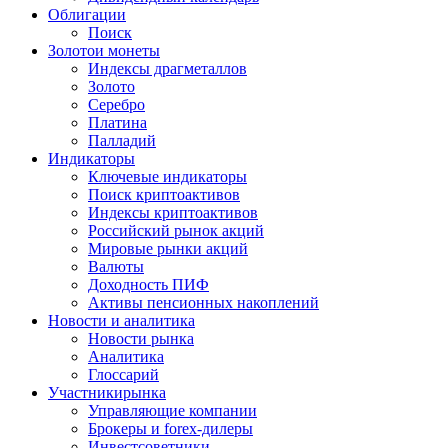
Облигации
Поиск
Золото
и монеты
Индексы драгметаллов
Золото
Серебро
Платина
Палладий
Индикаторы
Ключевые индикаторы
Поиск криптоактивов
Индексы криптоактивов
Российский рынок акций
Мировые рынки акций
Валюты
Доходность ПИФ
Активы пенсионных накоплений
Новости и аналитика
Новости рынка
Аналитика
Глоссарий
Участники
рынка
Управляющие компании
Брокеры и forex-дилеры
Инвестсоветники