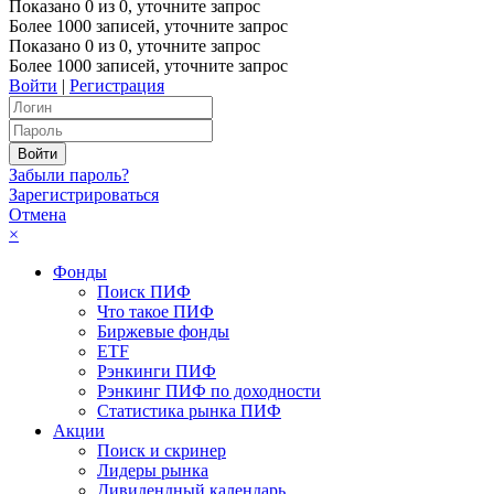
Показано
0
из
0
, уточните запрос
Более 1000 записей, уточните запрос
Показано
0
из
0
, уточните запрос
Более 1000 записей, уточните запрос
Войти
|
Регистрация
Забыли пароль?
Зарегистрироваться
Отмена
×
Фонды
Поиск ПИФ
Что такое ПИФ
Биржевые фонды
ETF
Рэнкинги ПИФ
Рэнкинг ПИФ по доходности
Статистика рынка ПИФ
Акции
Поиск и скринер
Лидеры рынка
Дивидендный календарь