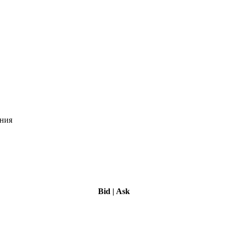
ения
Bid
|
Ask