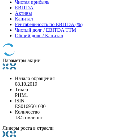
Чистая прибыль
EBITDA
Активы
Капитал
Рентабельность по EBITDA (%)
Чистый долг / EBITDA TTM
Общий долг / Капитал
Параметры акции
Начало обращения
08.10.2019
Тикер
PHM1
ISIN
ES0169501030
Количество
18.55 млн шт
Лидеры роста в отрасли