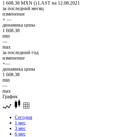
1 608.38 MXN ()
LAST на 12.08.2021
за последний месяц
изменение
+ —
динамика цены
1 608.38
min
—
max
за последний год
изменение
+—
динамика цены
1 608.38
min
—
max
График
Сегодня
1 мес
3 мес
6 мес