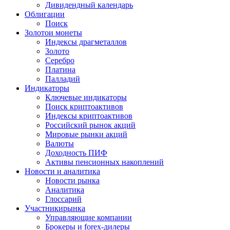
Дивидендный календарь
Облигации
Поиск
Золото
и монеты
Индексы драгметаллов
Золото
Серебро
Платина
Палладий
Индикаторы
Ключевые индикаторы
Поиск криптоактивов
Индексы криптоактивов
Российский рынок акций
Мировые рынки акций
Валюты
Доходность ПИФ
Активы пенсионных накоплений
Новости и аналитика
Новости рынка
Аналитика
Глоссарий
Участники
рынка
Управляющие компании
Брокеры и forex-дилеры