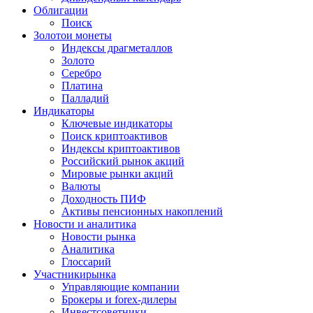
Облигации
Поиск
Золото
и монеты
Индексы драгметаллов
Золото
Серебро
Платина
Палладий
Индикаторы
Ключевые индикаторы
Поиск криптоактивов
Индексы криптоактивов
Российский рынок акций
Мировые рынки акций
Валюты
Доходность ПИФ
Активы пенсионных накоплений
Новости и аналитика
Новости рынка
Аналитика
Глоссарий
Участники
рынка
Управляющие компании
Брокеры и forex-дилеры
Инвестсоветники