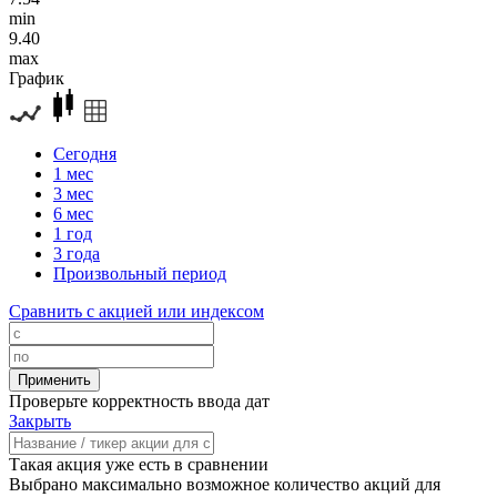
min
9.40
max
График
Сегодня
1 мес
3 мес
6 мес
1 год
3 года
Произвольный период
Сравнить с акцией или индексом
Проверьте корректность ввода дат
Закрыть
Такая акция уже есть в сравнении
Выбрано максимально возможное количество акций для