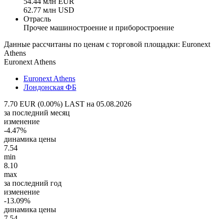
54.44 млн EUR
62.77 млн USD
Отрасль
Прочее машиностроение и приборостроение
Данные рассчитаны по ценам с торговой площадки: Euronext
Athens
Euronext Athens
Euronext Athens
Лондонская ФБ
7.70 EUR (0.00%)
LAST на 05.08.2026
за последний месяц
изменение
-4.47%
динамика цены
7.54
min
8.10
max
за последний год
изменение
-13.09%
динамика цены
7.54