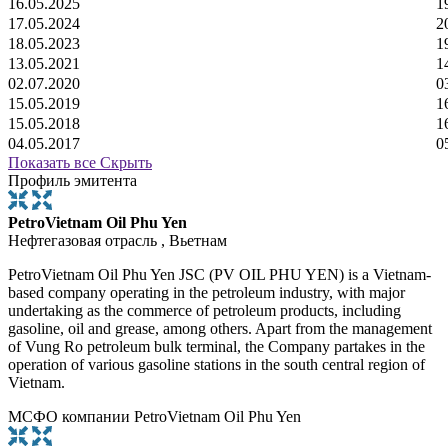
16.05.2025
1
17.05.2024
2
18.05.2023
1
13.05.2021
1
02.07.2020
0
15.05.2019
1
15.05.2018
1
04.05.2017
0
Показать все
Скрыть
Профиль эмитента
PetroVietnam Oil Phu Yen
Нефтегазовая отрасль , Вьетнам
PetroVietnam Oil Phu Yen JSC (PV OIL PHU YEN) is a Vietnam-
based company operating in the petroleum industry, with major
undertaking as the commerce of petroleum products, including
gasoline, oil and grease, among others. Apart from the management
of Vung Ro petroleum bulk terminal, the Company partakes in the
operation of various gasoline stations in the south central region of
Vietnam.
МСФО компании PetroVietnam Oil Phu Yen