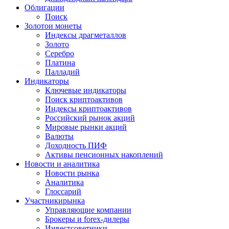
Облигации
Поиск
Золото
и монеты
Индексы драгметаллов
Золото
Серебро
Платина
Палладий
Индикаторы
Ключевые индикаторы
Поиск криптоактивов
Индексы криптоактивов
Российский рынок акций
Мировые рынки акций
Валюты
Доходность ПИФ
Активы пенсионных накоплений
Новости и аналитика
Новости рынка
Аналитика
Глоссарий
Участники
рынка
Управляющие компании
Брокеры и forex-дилеры
Инвестсоветники