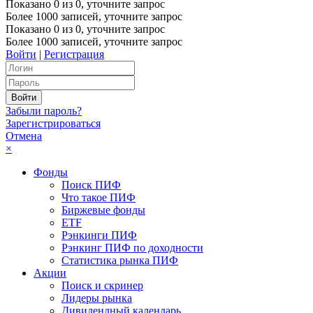
Показано
0
из
0
, уточните запрос
Более 1000 записей, уточните запрос
Показано
0
из
0
, уточните запрос
Более 1000 записей, уточните запрос
Войти
|
Регистрация
Забыли пароль?
Зарегистрироваться
Отмена
×
Фонды
Поиск ПИФ
Что такое ПИФ
Биржевые фонды
ETF
Рэнкинги ПИФ
Рэнкинг ПИФ по доходности
Статистика рынка ПИФ
Акции
Поиск и скринер
Лидеры рынка
Дивидендный календарь