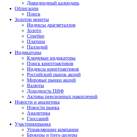
Дивидендный календарь
Облигации
Поиск
Золото
и монеты
Индексы драгметаллов
Золото
Серебро
Платина
Палладий
Индикаторы
Ключевые индикаторы
Поиск криптоактивов
Индексы криптоактивов
Российский рынок акций
Мировые рынки акций
Валюты
Доходность ПИФ
Активы пенсионных накоплений
Новости и аналитика
Новости рынка
Аналитика
Глоссарий
Участники
рынка
Управляющие компании
Брокеры и forex-дилеры