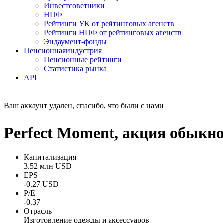
Инвестсоветники
НПФ
Рейтинги УК от рейтинговых агенств
Рейтинги НПФ от рейтинговых агенств
Эндаумент-фонды
Пенсионная
индустрия
Пенсионные рейтинги
Статистика рынка
API
Ваш аккаунт удален, спасибо, что были с нами
Perfect Moment, акция обыкн
Капитализация
3.52 млн USD
EPS
-0.27 USD
P/E
-0.37
Отрасль
Изготовление одежды и аксессуаров