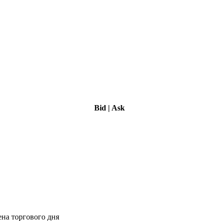
Bid
|
Ask
ена торгового дня