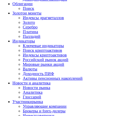
Облигации
Поиск
Золото
и монеты
Индексы драгметаллов
Золото
Серебро
Платина
Палладий
Индикаторы
Ключевые индикаторы
Поиск криптоактивов
Индексы криптоактивов
Российский рынок акций
Мировые рынки акций
Валюты
Доходность ПИФ
Активы пенсионных накоплений
Новости и аналитика
Новости рынка
Аналитика
Глоссарий
Участники
рынка
Управляющие компании
Брокеры и forex-дилеры
Инвестсоветники