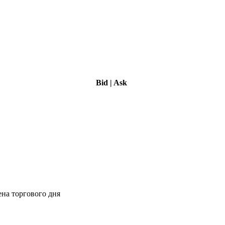
Bid
|
Ask
ена торгового дня