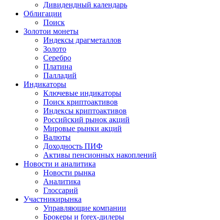
Дивидендный календарь
Облигации
Поиск
Золото
и монеты
Индексы драгметаллов
Золото
Серебро
Платина
Палладий
Индикаторы
Ключевые индикаторы
Поиск криптоактивов
Индексы криптоактивов
Российский рынок акций
Мировые рынки акций
Валюты
Доходность ПИФ
Активы пенсионных накоплений
Новости и аналитика
Новости рынка
Аналитика
Глоссарий
Участники
рынка
Управляющие компании
Брокеры и forex-дилеры