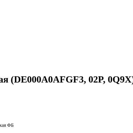
ная (DE000A0AFGF3, 02P, 0Q9X
кая ФБ