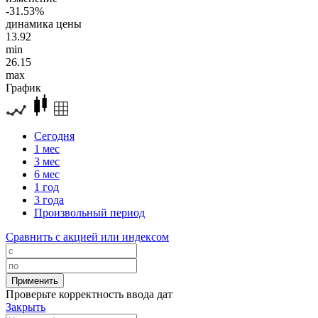
-31.53%
динамика цены
13.92
min
26.15
max
График
Сегодня
1 мес
3 мес
6 мес
1 год
3 года
Произвольный период
Сравнить с акцией или индексом
Проверьте корректность ввода дат
Закрыть