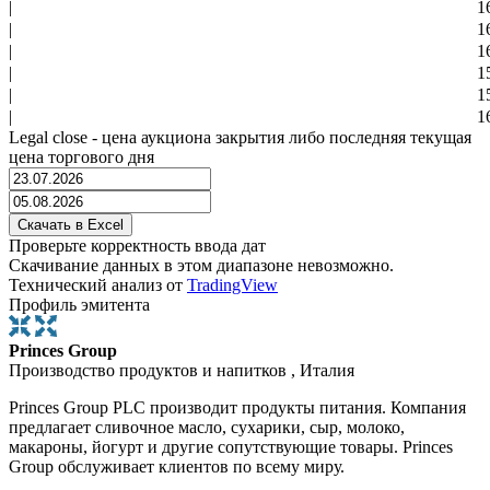
|
1
|
1
|
1
|
1
|
1
|
1
Legal close - цена аукциона закрытия либо последняя текущая
цена торгового дня
Проверьте корректность ввода дат
Скачивание данных в этом диапазоне невозможно.
Технический анализ от
TradingView
Профиль эмитента
Princes Group
Производство продуктов и напитков , Италия
Princes Group PLC производит продукты питания. Компания
предлагает сливочное масло, сухарики, сыр, молоко,
макароны, йогурт и другие сопутствующие товары. Princes
Group обслуживает клиентов по всему миру.