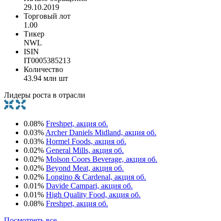
29.10.2019
Торговый лот
1.00
Тикер
NWL
ISIN
IT0005385213
Количество
43.94 млн шт
Лидеры роста в отрасли
0.08%
Freshpet, акция об.
0.03%
Archer Daniels Midland, акция об.
0.03%
Hormel Foods, акция об.
0.02%
General Mills, акция об.
0.02%
Molson Coors Beverage, акция об.
0.02%
Beyond Meat, акция об.
0.02%
Longino & Cardenal, акция об.
0.01%
Davide Campari, акция об.
0.01%
High Quality Food, акция об.
0.08%
Freshpet, акция об.
Посмотреть все