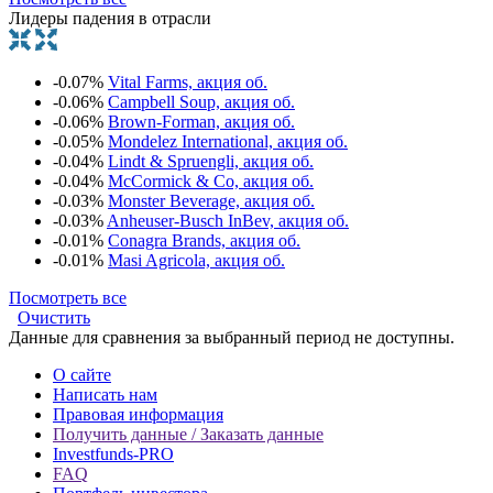
Лидеры падения в отрасли
-0.07%
Vital Farms, акция об.
-0.06%
Campbell Soup, акция об.
-0.06%
Brown-Forman, акция об.
-0.05%
Mondelez International, акция об.
-0.04%
Lindt & Spruengli, акция об.
-0.04%
McCormick & Co, акция об.
-0.03%
Monster Beverage, акция об.
-0.03%
Anheuser-Busch InBev, акция об.
-0.01%
Conagra Brands, акция об.
-0.01%
Masi Agricola, акция об.
Посмотреть все
Очистить
Данные для сравнения за выбранный период не доступны.
О сайте
Написать нам
Правовая информация
Получить данные / Заказать данные
Investfunds-PRO
FAQ