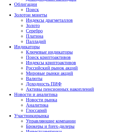
Облигации
Поиск
Золото
и монеты
Индексы драгметаллов
Золото
Серебро
Платина
Палладий
Индикаторы
Ключевые индикаторы
Поиск криптоактивов
Индексы криптоактивов
Российский рынок акций
Мировые рынки акций
Валюты
Доходность ПИФ
Активы пенсионных накоплений
Новости и аналитика
Новости рынка
Аналитика
Глоссарий
Участники
рынка
Управляющие компании
Брокеры и forex-дилеры
Инвестсоветники