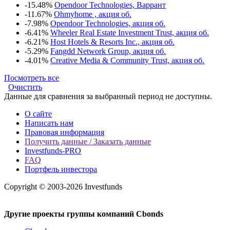
-15.48%
Opendoor Technologies, Варрант
-11.67%
Ohmyhome , акция об.
-7.98%
Opendoor Technologies, акция об.
-6.41%
Wheeler Real Estate Investment Trust, акция об.
-6.21%
Host Hotels & Resorts Inc., акция об.
-5.29%
Fangdd Network Group, акция об.
-4.01%
Creative Media & Community Trust, акция об.
Посмотреть все
Очистить
Данные для сравнения за выбранный период не доступны.
О сайте
Написать нам
Правовая информация
Получить данные / Заказать данные
Investfunds-PRO
FAQ
Портфель инвестора
Copyright © 2003-2026 Investfunds
Другие проекты группы компаний Cbonds