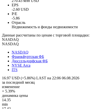
270.43 млн USD
EPS
-2.60 USD
P/E
-5.86
Отрасль
Недвижимость и фонды недвижимости
Данные рассчитаны по ценам с торговой площадки:
NASDAQ
NASDAQ
NASDAQ
Франкфуртская ФБ
Дюссельдорфская ФБ
NYSE Arca
ITS
16.97 USD (+5.86%)
LAST на 22:06 06.08.2026
за последний месяц
изменение
+ 5.39%
динамика цены
14.35
min
17.42