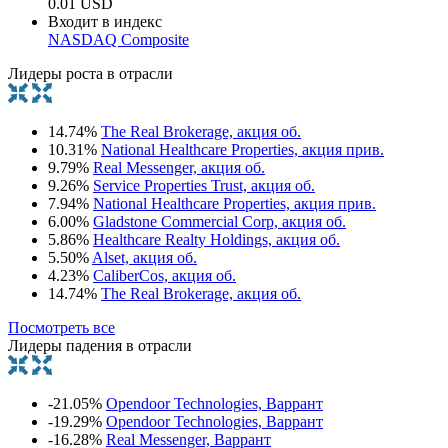
0.01 USD
Входит в индекс
NASDAQ Composite
Лидеры роста в отрасли
14.74%
The Real Brokerage, акция об.
10.31%
National Healthcare Properties, акция прив.
9.79%
Real Messenger, акция об.
9.26%
Service Properties Trust, акция об.
7.94%
National Healthcare Properties, акция прив.
6.00%
Gladstone Commercial Corp, акция об.
5.86%
Healthcare Realty Holdings, акция об.
5.50%
Alset, акция об.
4.23%
CaliberCos, акция об.
14.74%
The Real Brokerage, акция об.
Посмотреть все
Лидеры падения в отрасли
-21.05%
Opendoor Technologies, Варрант
-19.29%
Opendoor Technologies, Варрант
-16.28%
Real Messenger, Варрант