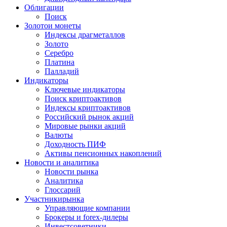
Облигации
Поиск
Золото
и монеты
Индексы драгметаллов
Золото
Серебро
Платина
Палладий
Индикаторы
Ключевые индикаторы
Поиск криптоактивов
Индексы криптоактивов
Российский рынок акций
Мировые рынки акций
Валюты
Доходность ПИФ
Активы пенсионных накоплений
Новости и аналитика
Новости рынка
Аналитика
Глоссарий
Участники
рынка
Управляющие компании
Брокеры и forex-дилеры
Инвестсоветники