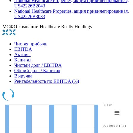
National Healthcare Properties, акция привилегированная,
US42226B2043
National Healthcare Properties, акция привилегированная,
US42226B3033
МСФО компании Healthcare Realty Holdings
Чистая прибыль
EBITDA
Активы
Капитал
Чистый долг / EBITDA
Общий долг / Капитал
Выручка
Рентабельность по EBITDA (%)
0 USD
-50000000 USD