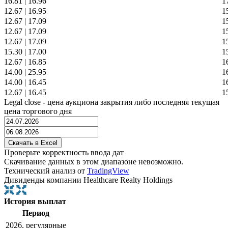
16.81
|
16.96
1
12.67
|
16.95
1
12.67
|
17.09
1
12.67
|
17.09
1
12.67
|
17.09
1
15.30
|
17.00
1
12.67
|
16.85
1
14.00
|
25.95
1
14.00
|
16.45
1
12.67
|
16.45
1
Legal close - цена аукциона закрытия либо последняя текущая
цена торгового дня
Проверьте корректность ввода дат
Скачивание данных в этом диапазоне невозможно.
Технический анализ от
TradingView
Дивиденды компании Healthcare Realty Holdings
История выплат
Период
2026, регулярные