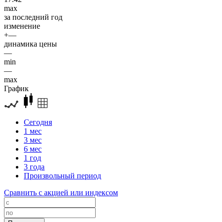
max
за последний год
изменение
+—
динамика цены
—
min
—
max
График
Сегодня
1 мес
3 мес
6 мес
1 год
3 года
Произвольный период
Сравнить с акцией или индексом