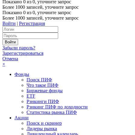
Показано
0
из
0
, уточните запрос
Более 1000 записей, уточните запрос
Показано
0
из
0
, уточните запрос
Более 1000 записей, уточните запрос
Войти
|
Регистрация
Забыли пароль?
Зарегистрироваться
Отмена
×
Фонды
Поиск ПИФ
Что такое ПИФ
Биржевые фонды
ETF
Рэнкинги ПИФ
Рэнкинг ПИФ по доходности
Статистика рынка ПИФ
Акции
Поиск и скринер
Лидеры рынка
Дивидендный календарь