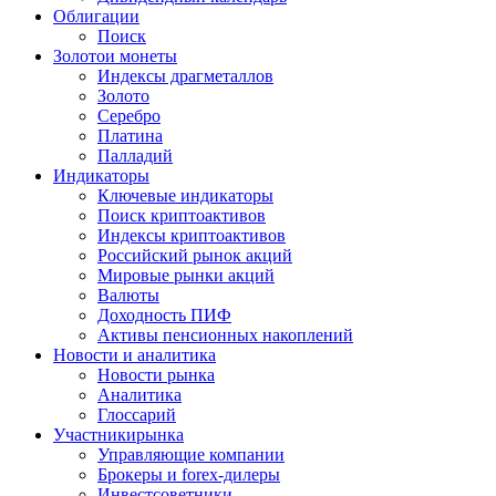
Облигации
Поиск
Золото
и монеты
Индексы драгметаллов
Золото
Серебро
Платина
Палладий
Индикаторы
Ключевые индикаторы
Поиск криптоактивов
Индексы криптоактивов
Российский рынок акций
Мировые рынки акций
Валюты
Доходность ПИФ
Активы пенсионных накоплений
Новости и аналитика
Новости рынка
Аналитика
Глоссарий
Участники
рынка
Управляющие компании
Брокеры и forex-дилеры
Инвестсоветники