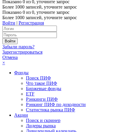
Показано
0
из
0
, уточните запрос
Более 1000 записей, уточните запрос
Показано
0
из
0
, уточните запрос
Более 1000 записей, уточните запрос
Войти
|
Регистрация
Забыли пароль?
Зарегистрироваться
Отмена
×
Фонды
Поиск ПИФ
Что такое ПИФ
Биржевые фонды
ETF
Рэнкинги ПИФ
Рэнкинг ПИФ по доходности
Статистика рынка ПИФ
Акции
Поиск и скринер
Лидеры рынка
Дивидендный календарь