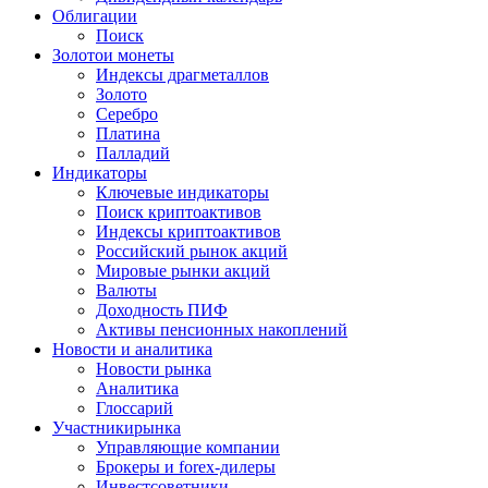
Облигации
Поиск
Золото
и монеты
Индексы драгметаллов
Золото
Серебро
Платина
Палладий
Индикаторы
Ключевые индикаторы
Поиск криптоактивов
Индексы криптоактивов
Российский рынок акций
Мировые рынки акций
Валюты
Доходность ПИФ
Активы пенсионных накоплений
Новости и аналитика
Новости рынка
Аналитика
Глоссарий
Участники
рынка
Управляющие компании
Брокеры и forex-дилеры
Инвестсоветники