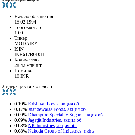
Начало обращения
15.02.1994
Торговый лот
1.00
Тикер
MODAIRY
ISIN
INE617B01011
Количество
28.42 млн шт
Номинал
10 INR
Лидеры роста в отрасли
0.19%
Krishival Foods, акция об.
0.17%
Jhandewalas Foods, акция об.
0.09%
Dhampure Speciality Sugars, акция об.
0.09%
Jagatjit Industries, акция об.
0.08%
NK Industries, акция об.
0.08%
Nakoda Group of Industries, rights