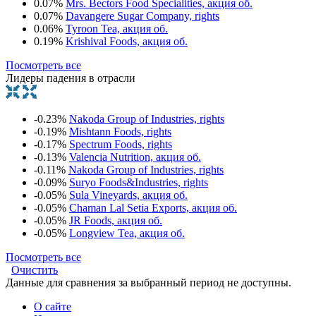
0.07%
Mrs. Bectors Food Specialities, акция об.
0.07%
Davangere Sugar Company, rights
0.06%
Tyroon Tea, акция об.
0.19%
Krishival Foods, акция об.
Посмотреть все
Лидеры падения в отрасли
-0.23%
Nakoda Group of Industries, rights
-0.19%
Mishtann Foods, rights
-0.17%
Spectrum Foods, rights
-0.13%
Valencia Nutrition, акция об.
-0.11%
Nakoda Group of Industries, rights
-0.09%
Suryo Foods&Industries, rights
-0.05%
Sula Vineyards, акция об.
-0.05%
Chaman Lal Setia Exports, акция об.
-0.05%
JR Foods, акция об.
-0.05%
Longview Tea, акция об.
Посмотреть все
Очистить
Данные для сравнения за выбранный период не доступны.
О сайте