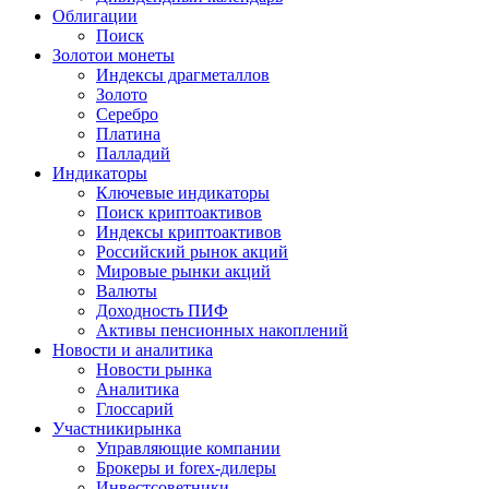
Облигации
Поиск
Золото
и монеты
Индексы драгметаллов
Золото
Серебро
Платина
Палладий
Индикаторы
Ключевые индикаторы
Поиск криптоактивов
Индексы криптоактивов
Российский рынок акций
Мировые рынки акций
Валюты
Доходность ПИФ
Активы пенсионных накоплений
Новости и аналитика
Новости рынка
Аналитика
Глоссарий
Участники
рынка
Управляющие компании
Брокеры и forex-дилеры
Инвестсоветники