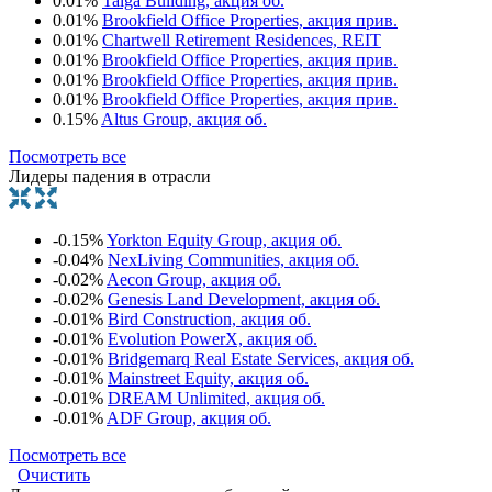
0.01%
Taiga Building, акция об.
0.01%
Brookfield Office Properties, акция прив.
0.01%
Chartwell Retirement Residences, REIT
0.01%
Brookfield Office Properties, акция прив.
0.01%
Brookfield Office Properties, акция прив.
0.01%
Brookfield Office Properties, акция прив.
0.15%
Altus Group, акция об.
Посмотреть все
Лидеры падения в отрасли
-0.15%
Yorkton Equity Group, акция об.
-0.04%
NexLiving Communities, акция об.
-0.02%
Aecon Group, акция об.
-0.02%
Genesis Land Development, акция об.
-0.01%
Bird Construction, акция об.
-0.01%
Evolution PowerX, акция об.
-0.01%
Bridgemarq Real Estate Services, акция об.
-0.01%
Mainstreet Equity, акция об.
-0.01%
DREAM Unlimited, акция об.
-0.01%
ADF Group, акция об.
Посмотреть все
Очистить