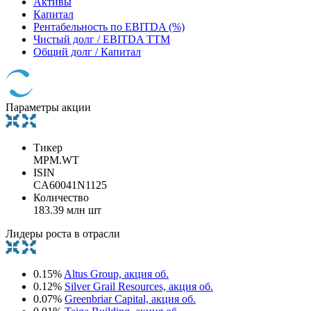
Активы
Капитал
Рентабельность по EBITDA (%)
Чистый долг / EBITDA TTM
Общий долг / Капитал
Параметры акции
Тикер
MPM.WT
ISIN
CA60041N1125
Количество
183.39 млн шт
Лидеры роста в отрасли
0.15%
Altus Group, акция об.
0.12%
Silver Grail Resources, акция об.
0.07%
Greenbriar Capital, акция об.