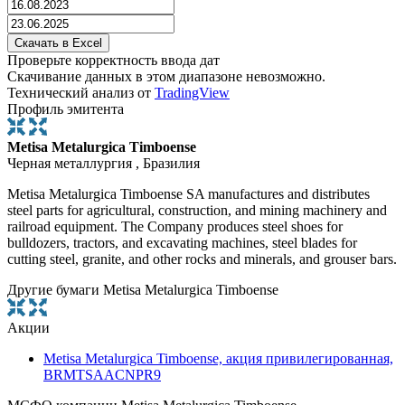
Проверьте корректность ввода дат
Скачивание данных в этом диапазоне невозможно.
Технический анализ от
TradingView
Профиль эмитента
Metisa Metalurgica Timboense
Черная металлургия , Бразилия
Metisa Metalurgica Timboense SA manufactures and distributes
steel parts for agricultural, construction, and mining machinery and
railroad equipment. The Company produces steel shoes for
bulldozers, tractors, and excavating machines, steel blades for
cutting steel, granite, and other rocks and minerals, and grouser bars.
Другие бумаги Metisa Metalurgica Timboense
Акции
Metisa Metalurgica Timboense, акция привилегированная,
BRMTSAACNPR9