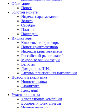
Облигации
Поиск
Золото
и монеты
Индексы драгметаллов
Золото
Серебро
Платина
Палладий
Индикаторы
Ключевые индикаторы
Поиск криптоактивов
Индексы криптоактивов
Российский рынок акций
Мировые рынки акций
Валюты
Доходность ПИФ
Активы пенсионных накоплений
Новости и аналитика
Новости рынка
Аналитика
Глоссарий
Участники
рынка
Управляющие компании
Брокеры и forex-дилеры
Инвестсоветники