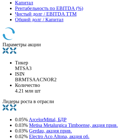
Капитал
Рентабельность по EBITDA (%)
Чистый долг / EBITDA TTM
Общий долг / Капитал
Параметры акции
Тикер
MTSA3
ISIN
BRMTSAACNOR2
Количество
4.21 млн шт
Лидеры роста в отрасли
0.05%
ArcelorMittal, БДР
0.03%
Metisa Metalurgica Timboense, акция прив.
0.03%
Gerdau, акция прив.
0.02%
Electro Aco Altona, акция об.