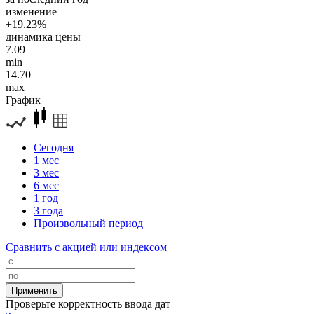
изменение
+19.23%
динамика цены
7.09
min
14.70
max
График
Сегодня
1 мес
3 мес
6 мес
1 год
3 года
Произвольный период
Сравнить с акцией или индексом
Проверьте корректность ввода дат