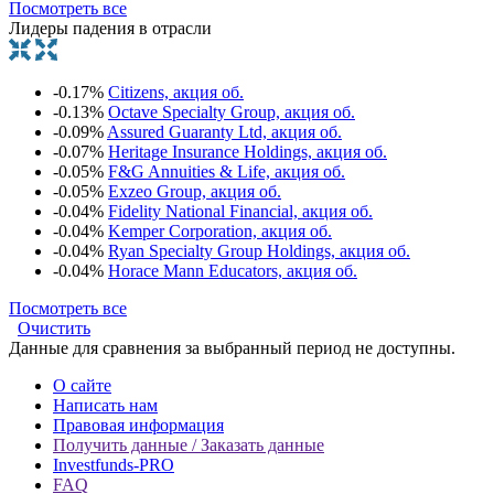
Посмотреть все
Лидеры падения в отрасли
-0.17%
Citizens, акция об.
-0.13%
Octave Specialty Group, акция об.
-0.09%
Assured Guaranty Ltd, акция об.
-0.07%
Heritage Insurance Holdings, акция об.
-0.05%
F&G Annuities & Life, акция об.
-0.05%
Exzeo Group, акция об.
-0.04%
Fidelity National Financial, акция об.
-0.04%
Kemper Corporation, акция об.
-0.04%
Ryan Specialty Group Holdings, акция об.
-0.04%
Horace Mann Educators, акция об.
Посмотреть все
Очистить
Данные для сравнения за выбранный период не доступны.
О сайте
Написать нам
Правовая информация
Получить данные / Заказать данные
Investfunds-PRO
FAQ