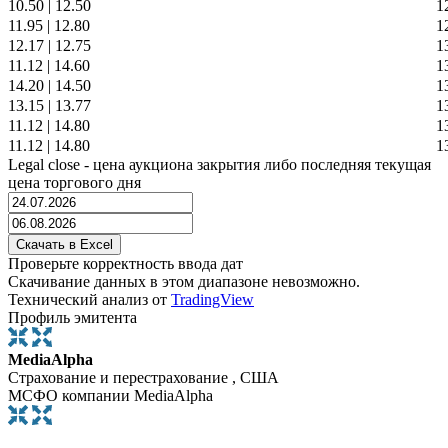
10.50
|
12.50
1
11.95
|
12.80
1
12.17
|
12.75
1
11.12
|
14.60
1
14.20
|
14.50
1
13.15
|
13.77
1
11.12
|
14.80
1
11.12
|
14.80
1
Legal close - цена аукциона закрытия либо последняя текущая
цена торгового дня
Проверьте корректность ввода дат
Скачивание данных в этом диапазоне невозможно.
Технический анализ от
TradingView
Профиль эмитента
MediaAlpha
Страхование и перестрахование , США
МСФО компании MediaAlpha