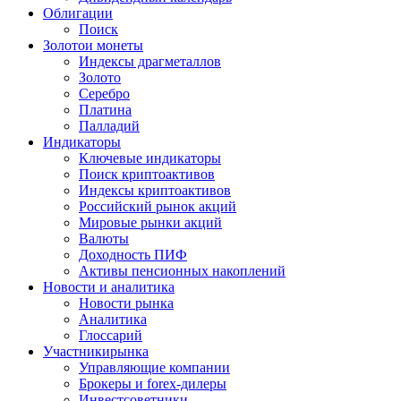
Облигации
Поиск
Золото
и монеты
Индексы драгметаллов
Золото
Серебро
Платина
Палладий
Индикаторы
Ключевые индикаторы
Поиск криптоактивов
Индексы криптоактивов
Российский рынок акций
Мировые рынки акций
Валюты
Доходность ПИФ
Активы пенсионных накоплений
Новости и аналитика
Новости рынка
Аналитика
Глоссарий
Участники
рынка
Управляющие компании
Брокеры и forex-дилеры
Инвестсоветники