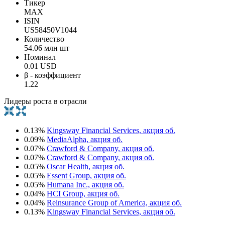
Тикер
MAX
ISIN
US58450V1044
Количество
54.06 млн шт
Номинал
0.01 USD
β - коэффициент
1.22
Лидеры роста в отрасли
0.13%
Kingsway Financial Services, акция об.
0.09%
MediaAlpha, акция об.
0.07%
Crawford & Company, акция об.
0.07%
Crawford & Company, акция об.
0.05%
Oscar Health, акция об.
0.05%
Essent Group, акция об.
0.05%
Humana Inc., акция об.
0.04%
HCI Group, акция об.
0.04%
Reinsurance Group of America, акция об.
0.13%
Kingsway Financial Services, акция об.