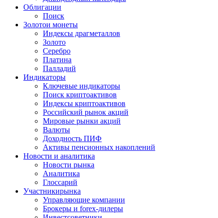
Облигации
Поиск
Золото
и монеты
Индексы драгметаллов
Золото
Серебро
Платина
Палладий
Индикаторы
Ключевые индикаторы
Поиск криптоактивов
Индексы криптоактивов
Российский рынок акций
Мировые рынки акций
Валюты
Доходность ПИФ
Активы пенсионных накоплений
Новости и аналитика
Новости рынка
Аналитика
Глоссарий
Участники
рынка
Управляющие компании
Брокеры и forex-дилеры
Инвестсоветники