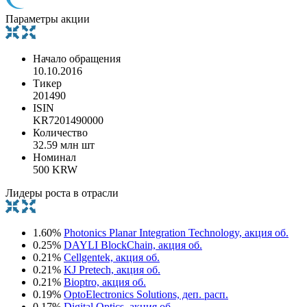
Параметры акции
Начало обращения
10.10.2016
Тикер
201490
ISIN
KR7201490000
Количество
32.59 млн шт
Номинал
500 KRW
Лидеры роста в отрасли
1.60%
Photonics Planar Integration Technology, акция об.
0.25%
DAYLI BlockChain, акция об.
0.21%
Cellgentek, акция об.
0.21%
KJ Pretech, акция об.
0.21%
Bioptro, акция об.
0.19%
OptoElectronics Solutions, деп. расп.
0.17%
Digital Optics, акция об.