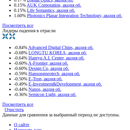
0.15%
AUK Corporation, акция об.
0.15%
Life Semantics, акция об.
1.60%
Photonics Planar Integration Technology, акция об.
Посмотреть все
Лидеры падения в отрасли
-0.84%
Advanced Digital Chips, акция об.
-0.68%
LONGTU KOREA, акция об.
-0.64%
Hanryu A.I. Center, акция об.
-0.60%
A-Frontier, акция об.
-0.60%
Design Co, акция об.
-0.59%
Hansongneotech, акция об.
-0.50%
E-Tron, акция об.
-0.49%
E-Investment&Development, акция об.
-0.44%
Nanos, акция об.
-0.36%
Semicon Light, акция об.
Посмотреть все
Очистить
Данные для сравнения за выбранный период не доступны.
О сайте
Написать нам