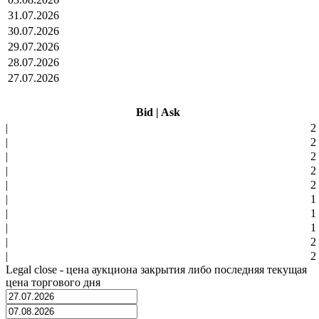
31.07.2026
30.07.2026
29.07.2026
28.07.2026
27.07.2026
Bid
|
Ask
|
2
|
2
|
2
|
2
|
2
|
1
|
1
|
1
|
2
|
2
Legal close - цена аукциона закрытия либо последняя текущая
цена торгового дня