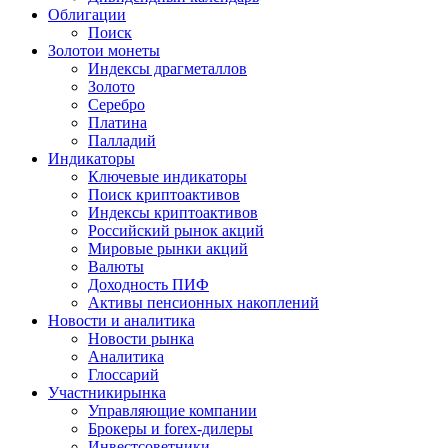
Облигации
Поиск
Золото
и монеты
Индексы драгметаллов
Золото
Серебро
Платина
Палладий
Индикаторы
Ключевые индикаторы
Поиск криптоактивов
Индексы криптоактивов
Российский рынок акций
Мировые рынки акций
Валюты
Доходность ПИФ
Активы пенсионных накоплений
Новости и аналитика
Новости рынка
Аналитика
Глоссарий
Участники
рынка
Управляющие компании
Брокеры и forex-дилеры
Инвестсоветники