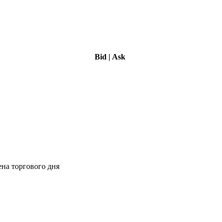
Bid
|
Ask
ена торгового дня