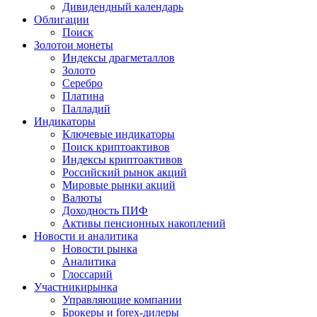
Дивидендный календарь
Облигации
Поиск
Золото
и монеты
Индексы драгметаллов
Золото
Серебро
Платина
Палладий
Индикаторы
Ключевые индикаторы
Поиск криптоактивов
Индексы криптоактивов
Российский рынок акций
Мировые рынки акций
Валюты
Доходность ПИФ
Активы пенсионных накоплений
Новости и аналитика
Новости рынка
Аналитика
Глоссарий
Участники
рынка
Управляющие компании
Брокеры и forex-дилеры