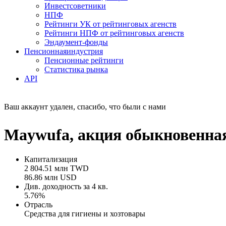
Инвестсоветники
НПФ
Рейтинги УК от рейтинговых агенств
Рейтинги НПФ от рейтинговых агенств
Эндаумент-фонды
Пенсионная
индустрия
Пенсионные рейтинги
Статистика рынка
API
Ваш аккаунт удален, спасибо, что были с нами
Maywufa, акция обыкновенная
Капитализация
2 804.51 млн TWD
86.86 млн USD
Див. доходность за 4 кв.
5.76%
Отрасль
Средства для гигиены и хозтовары