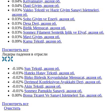
0.04%
Kervansaray, акция об.
0.04%
Dagi Giyim, акция об.
0.03%
Vakko Tekstil ve Hazir Giyim Sanayi Isletmeleri,
акция об.
0.03%
Soho Giyim ve Enerji, акция об.
0.03%
Desa Deri, акция об.
0.03%
Birlik Mensucat, акция об.
0.03%
Sonmez Filament Sentetik Iplik ve Elyaf, акция об.
0.03%
Mavi Giyim, акция об.
0.09%
Karsu Tekstil, акция об.
Посмотреть все
Лидеры падения в отрасли
-0.10%
Sun Tekstil, акция об.
-0.03%
Hateks Hatay Tekstil, акция об.
-0.02%
Birko Birlesik Koyunlulular Mensucat, акция об.
-0.02%
Derimod Konfeksiyon Ayakkabi Deri, акция об.
-0.01%
Akin Tekstil, акция об.
-0.01%
Sonmez Pamuklu Sanayii, акция об.
0.00%
Bossa Ticaret Ve Sanayi Isletmeleri Tas, акция об.
Посмотреть все
Очистить