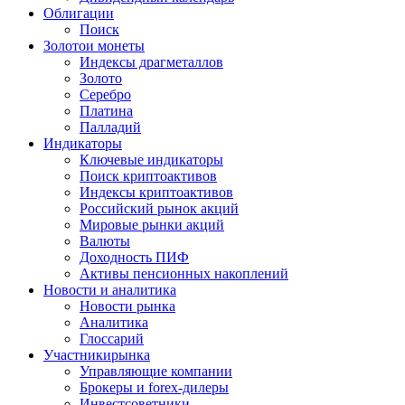
Облигации
Поиск
Золото
и монеты
Индексы драгметаллов
Золото
Серебро
Платина
Палладий
Индикаторы
Ключевые индикаторы
Поиск криптоактивов
Индексы криптоактивов
Российский рынок акций
Мировые рынки акций
Валюты
Доходность ПИФ
Активы пенсионных накоплений
Новости и аналитика
Новости рынка
Аналитика
Глоссарий
Участники
рынка
Управляющие компании
Брокеры и forex-дилеры
Инвестсоветники