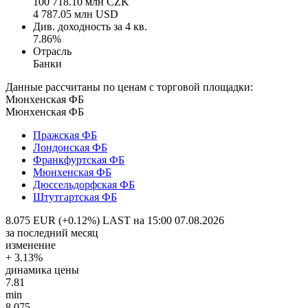
100 718.10 млн CZK
4 787.05 млн USD
Див. доходность за 4 кв.
7.86%
Отрасль
Банки
Данные рассчитаны по ценам с торговой площадки:
Мюнхенская ФБ
Мюнхенская ФБ
Пражская ФБ
Лондонская ФБ
Франкфуртская ФБ
Мюнхенская ФБ
Дюссельдорфская ФБ
Штутгартская ФБ
8.075 EUR (+0.12%)
LAST на 15:00 07.08.2026
за последний месяц
изменение
+ 3.13%
динамика цены
7.81
min
8.075