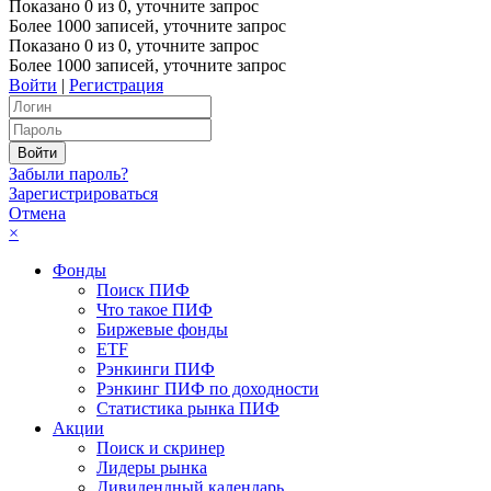
Показано
0
из
0
, уточните запрос
Более 1000 записей, уточните запрос
Показано
0
из
0
, уточните запрос
Более 1000 записей, уточните запрос
Войти
|
Регистрация
Забыли пароль?
Зарегистрироваться
Отмена
×
Фонды
Поиск ПИФ
Что такое ПИФ
Биржевые фонды
ETF
Рэнкинги ПИФ
Рэнкинг ПИФ по доходности
Статистика рынка ПИФ
Акции
Поиск и скринер
Лидеры рынка
Дивидендный календарь