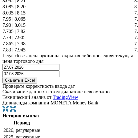
8.095
|
8.21
8
8.085
|
8.20
8
8.035
|
8.15
7
7.95
|
8.065
7
7.90
|
8.015
7
7.705
|
7.82
7
7.79
|
7.905
7
7.865
|
7.98
7
7.83
|
7.945
7
Legal close - цена аукциона закрытия либо последняя текущая
цена торгового дня
Проверьте корректность ввода дат
Скачивание данных в этом диапазоне невозможно.
Технический анализ от
TradingView
Дивиденды компании MONETA Money Bank
История выплат
Период
2026, регулярные
2025, регулярные