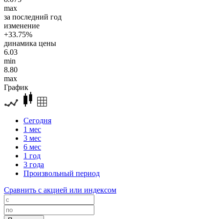
max
за последний год
изменение
+33.75%
динамика цены
6.03
min
8.80
max
График
Сегодня
1 мес
3 мес
6 мес
1 год
3 года
Произвольный период
Сравнить с акцией или индексом