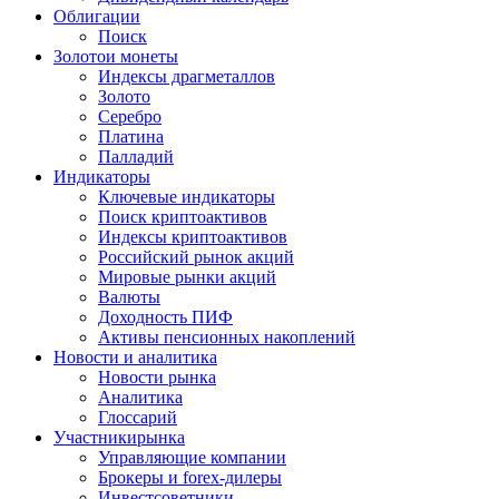
Облигации
Поиск
Золото
и монеты
Индексы драгметаллов
Золото
Серебро
Платина
Палладий
Индикаторы
Ключевые индикаторы
Поиск криптоактивов
Индексы криптоактивов
Российский рынок акций
Мировые рынки акций
Валюты
Доходность ПИФ
Активы пенсионных накоплений
Новости и аналитика
Новости рынка
Аналитика
Глоссарий
Участники
рынка
Управляющие компании
Брокеры и forex-дилеры
Инвестсоветники