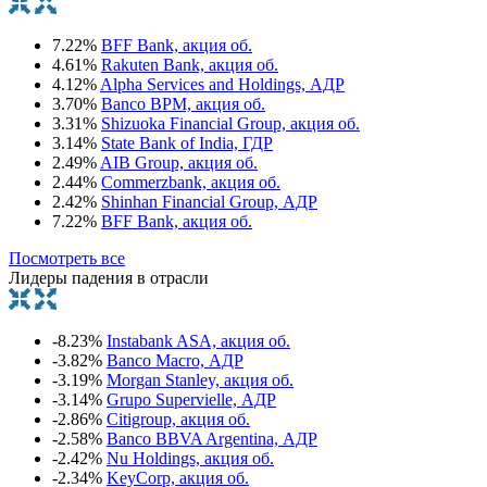
7.22%
BFF Bank, акция об.
4.61%
Rakuten Bank, акция об.
4.12%
Alpha Services and Holdings, АДР
3.70%
Banco BPM, акция об.
3.31%
Shizuoka Financial Group, акция об.
3.14%
State Bank of India, ГДР
2.49%
AIB Group, акция об.
2.44%
Commerzbank, акция об.
2.42%
Shinhan Financial Group, АДР
7.22%
BFF Bank, акция об.
Посмотреть все
Лидеры падения в отрасли
-8.23%
Instabank ASA, акция об.
-3.82%
Banco Macro, АДР
-3.19%
Morgan Stanley, акция об.
-3.14%
Grupo Supervielle, АДР
-2.86%
Citigroup, акция об.
-2.58%
Banco BBVA Argentina, АДР
-2.42%
Nu Holdings, акция об.
-2.34%
KeyCorp, акция об.