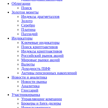
Облигации
Поиск
Золото
и монеты
Индексы драгметаллов
Золото
Серебро
Платина
Палладий
Индикаторы
Ключевые индикаторы
Поиск криптоактивов
Индексы криптоактивов
Российский рынок акций
Мировые рынки акций
Валюты
Доходность ПИФ
Активы пенсионных накоплений
Новости и аналитика
Новости рынка
Аналитика
Глоссарий
Участники
рынка
Управляющие компании
Брокеры и forex-дилеры
Инвестсоветники