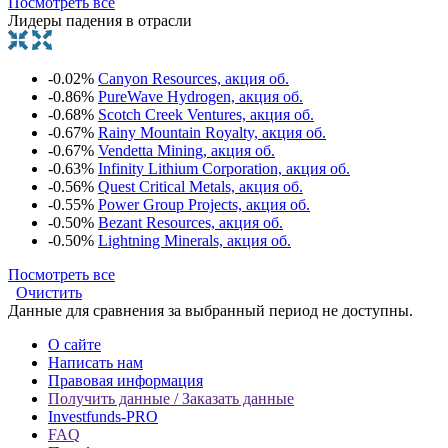
Посмотреть все
Лидеры падения в отрасли
-0.02%
Canyon Resources, акция об.
-0.86%
PureWave Hydrogen, акция об.
-0.68%
Scotch Creek Ventures, акция об.
-0.67%
Rainy Mountain Royalty, акция об.
-0.67%
Vendetta Mining, акция об.
-0.63%
Infinity Lithium Corporation, акция об.
-0.56%
Quest Critical Metals, акция об.
-0.55%
Power Group Projects, акция об.
-0.50%
Bezant Resources, акция об.
-0.50%
Lightning Minerals, акция об.
Посмотреть все
Очистить
Данные для сравнения за выбранный период не доступны.
О сайте
Написать нам
Правовая информация
Получить данные / Заказать данные
Investfunds-PRO
FAQ