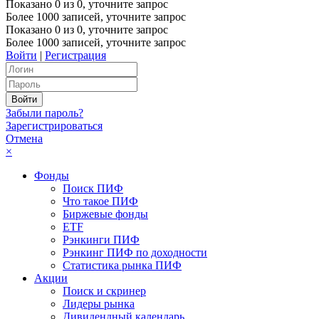
Показано
0
из
0
, уточните запрос
Более 1000 записей, уточните запрос
Показано
0
из
0
, уточните запрос
Более 1000 записей, уточните запрос
Войти
|
Регистрация
Забыли пароль?
Зарегистрироваться
Отмена
×
Фонды
Поиск ПИФ
Что такое ПИФ
Биржевые фонды
ETF
Рэнкинги ПИФ
Рэнкинг ПИФ по доходности
Статистика рынка ПИФ
Акции
Поиск и скринер
Лидеры рынка
Дивидендный календарь