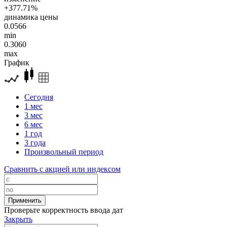
+377.71%
динамика цены
0.0566
min
0.3060
max
График
Сегодня
1 мес
3 мес
6 мес
1 год
3 года
Произвольный период
Сравнить с акцией или индексом
Проверьте корректность ввода дат
Закрыть