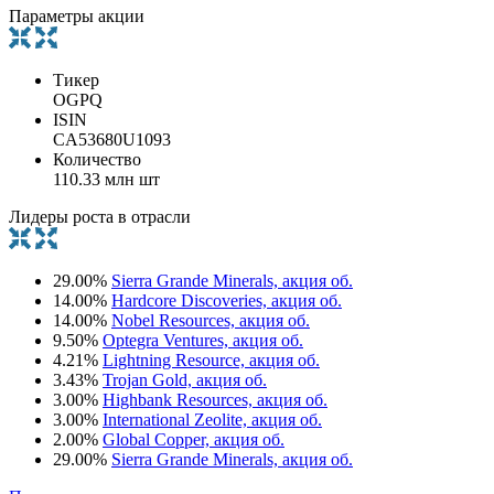
Параметры акции
Тикер
OGPQ
ISIN
CA53680U1093
Количество
110.33 млн шт
Лидеры роста в отрасли
29.00%
Sierra Grande Minerals, акция об.
14.00%
Hardcore Discoveries, акция об.
14.00%
Nobel Resources, акция об.
9.50%
Optegra Ventures, акция об.
4.21%
Lightning Resource, акция об.
3.43%
Trojan Gold, акция об.
3.00%
Highbank Resources, акция об.
3.00%
International Zeolite, акция об.
2.00%
Global Copper, акция об.
29.00%
Sierra Grande Minerals, акция об.