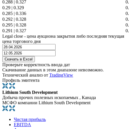
0.288
|
0.327
0
0.29
|
0.329
0
0.285
|
0.336
0
0.292
|
0.328
0
0.295
|
0.328
0
0.291
|
0.327
0
Legal close - цена аукциона закрытия либо последняя текущая
цена торгового дня
Проверьте корректность ввода дат
Скачивание данных в этом диапазоне невозможно.
Технический анализ от
TradingView
Профиль эмитента
Lithium South Development
Добыча прочих полезных ископаемых , Канада
МСФО компании Lithium South Development
Чистая прибыль
EBITDA