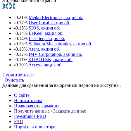
Лидеры падения в отрасли
-0.21%
Meiko Electronics, акция об.
-0.17%
User Local, акция об.
-0.15%
SIOS, акция об.
-0.14%
LaKeel, акция об.
-0.14%
Lasertec, акция об.
-0.13%
Shibaura Mechatronics, акция об.
-0.13%
Arent, акция об.
-0.12%
IMV Corporation, акция об.
-0.11%
KUBOTEK, акция об.
-0.10%
Access, акция об.
Посмотреть все
Очистить
Данные для сравнения за выбранный период не доступны.
О сайте
Написать нам
Правовая информация
Получить данные / Заказать данные
Investfunds-PRO
FAQ
Портфель инвестора