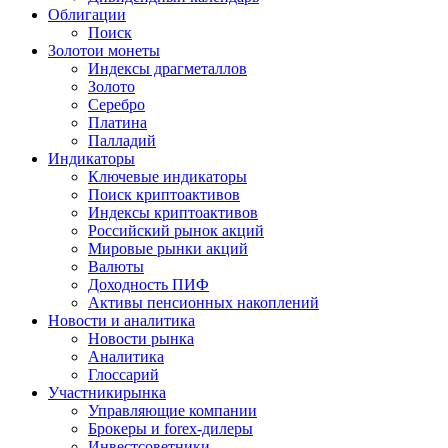
Облигации
Поиск
Золото
и монеты
Индексы драгметаллов
Золото
Серебро
Платина
Палладий
Индикаторы
Ключевые индикаторы
Поиск криптоактивов
Индексы криптоактивов
Российский рынок акций
Мировые рынки акций
Валюты
Доходность ПИФ
Активы пенсионных накоплений
Новости и аналитика
Новости рынка
Аналитика
Глоссарий
Участники
рынка
Управляющие компании
Брокеры и forex-дилеры
Инвестсоветники