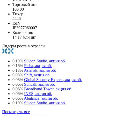
Торговый лот
100.00
Тикер
4446
ISIN
JP3977060007
Количество
14.17 млн шт
Лидеры роста в отрасли
0.19%
Silicon Studio, акция об.
0.16%
Ficha, акция об.
0.13%
Asterisk, акция об.
0.08%
Shift, акция об.
0.08%
Global Security Experts, акция об.
0.06%
Suncall, акция об.
0.06%
Broadband Tower, акция об.
0.06%
INES, акция об.
0.06%
Abalance, акция об.
0.19%
Silicon Studio, акция об.
Посмотреть все