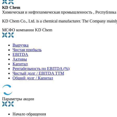
KD Chem
Химическая и нефтехимическая промышленность , Республика
KD Chem Co., Ltd. is a chemical manufacturer. The Company mainly p
МСФО компании KD Chem
Выручка
Чистая прибыль
EBITDA
Активы
Капитал
Рентабельность по EBITDA (%)
Чистый долг / EBITDA TTM
Общий долг / Капитал
Параметры акции
Начало обращения