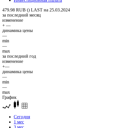
Инвестиционная Палата
479.98 RUB ()
LAST на 25.03.2024
за последний месяц
изменение
+ —
динамика цены
—
min
—
max
за последний год
изменение
+—
динамика цены
—
min
—
max
График
Сегодня
1 мес
3 мес