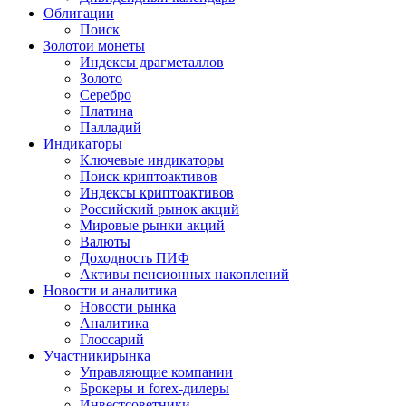
Облигации
Поиск
Золото
и монеты
Индексы драгметаллов
Золото
Серебро
Платина
Палладий
Индикаторы
Ключевые индикаторы
Поиск криптоактивов
Индексы криптоактивов
Российский рынок акций
Мировые рынки акций
Валюты
Доходность ПИФ
Активы пенсионных накоплений
Новости и аналитика
Новости рынка
Аналитика
Глоссарий
Участники
рынка
Управляющие компании
Брокеры и forex-дилеры
Инвестсоветники