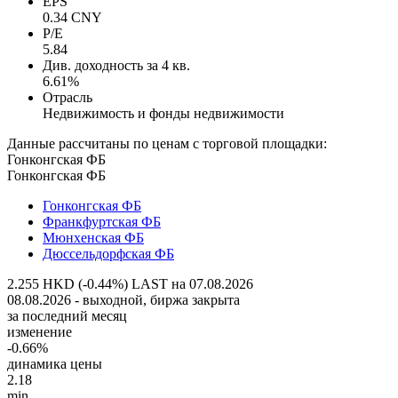
EPS
0.34 CNY
P/E
5.84
Див. доходность за 4 кв.
6.61%
Отрасль
Недвижимость и фонды недвижимости
Данные рассчитаны по ценам с торговой площадки:
Гонконгская ФБ
Гонконгская ФБ
Гонконгская ФБ
Франкфуртская ФБ
Мюнхенская ФБ
Дюссельдорфская ФБ
2.255 HKD (-0.44%)
LAST на 07.08.2026
08.08.2026 - выходной, биржа закрыта
за последний месяц
изменение
-0.66%
динамика цены
2.18
min