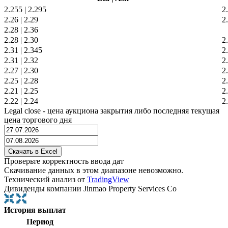
2.255
|
2.295
2
2.26
|
2.29
2
2.28
|
2.36
2.28
|
2.30
2
2.31
|
2.345
2
2.31
|
2.32
2
2.27
|
2.30
2
2.25
|
2.28
2
2.21
|
2.25
2
2.22
|
2.24
2
Legal close - цена аукциона закрытия либо последняя текущая
цена торгового дня
Проверьте корректность ввода дат
Скачивание данных в этом диапазоне невозможно.
Технический анализ от
TradingView
Дивиденды компании Jinmao Property Services Co
История выплат
Период