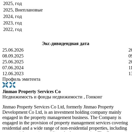
2025, год
2025, Внеплановые
2024, год
2023, год
2022, год
Экс-дивидендная дата
25.06.2026
2
08.09.2025
0
25.06.2025
2
07.06.2024
1
12.06.2023
1
Профиль эмитента
Jinmao Property Services Co
Недвижимость и фонды недвижимости , Гонконг
Jinmao Property Services Co Ltd, formerly Jinmao Property
Development Co Ltd, is an investment holding company mainly
engaged in the property management business. The Company is
engaged in the provision of property management services covering
residential and a wide range of non-residential properties, including