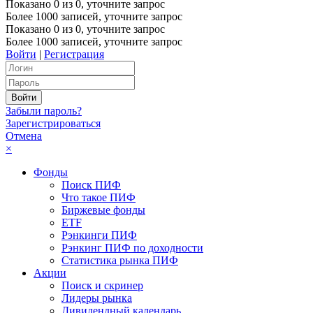
Показано
0
из
0
, уточните запрос
Более 1000 записей, уточните запрос
Показано
0
из
0
, уточните запрос
Более 1000 записей, уточните запрос
Войти
|
Регистрация
Забыли пароль?
Зарегистрироваться
Отмена
×
Фонды
Поиск ПИФ
Что такое ПИФ
Биржевые фонды
ETF
Рэнкинги ПИФ
Рэнкинг ПИФ по доходности
Статистика рынка ПИФ
Акции
Поиск и скринер
Лидеры рынка
Дивидендный календарь