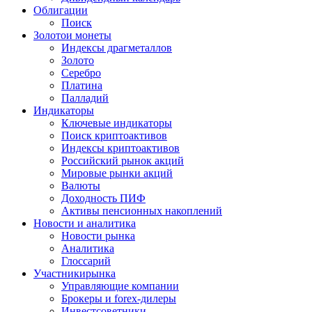
Облигации
Поиск
Золото
и монеты
Индексы драгметаллов
Золото
Серебро
Платина
Палладий
Индикаторы
Ключевые индикаторы
Поиск криптоактивов
Индексы криптоактивов
Российский рынок акций
Мировые рынки акций
Валюты
Доходность ПИФ
Активы пенсионных накоплений
Новости и аналитика
Новости рынка
Аналитика
Глоссарий
Участники
рынка
Управляющие компании
Брокеры и forex-дилеры
Инвестсоветники