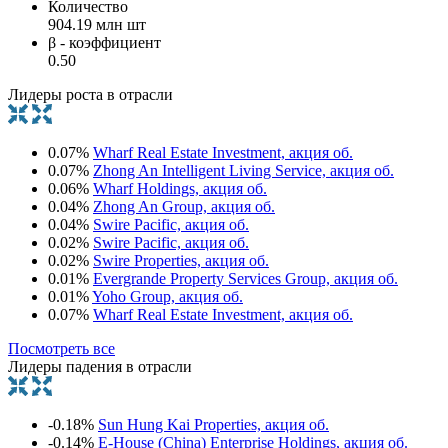
Количество
904.19 млн шт
β - коэффициент
0.50
Лидеры роста в отрасли
0.07%
Wharf Real Estate Investment, акция об.
0.07%
Zhong An Intelligent Living Service, акция об.
0.06%
Wharf Holdings, акция об.
0.04%
Zhong An Group, акция об.
0.04%
Swire Pacific, акция об.
0.02%
Swire Pacific, акция об.
0.02%
Swire Properties, акция об.
0.01%
Evergrande Property Services Group, акция об.
0.01%
Yoho Group, акция об.
0.07%
Wharf Real Estate Investment, акция об.
Посмотреть все
Лидеры падения в отрасли
-0.18%
Sun Hung Kai Properties, акция об.
-0.14%
E-House (China) Enterprise Holdings, акция об.