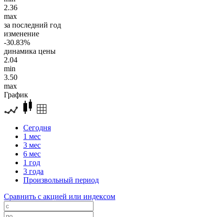
2.36
max
за последний год
изменение
-30.83%
динамика цены
2.04
min
3.50
max
График
Сегодня
1 мес
3 мес
6 мес
1 год
3 года
Произвольный период
Сравнить с акцией или индексом