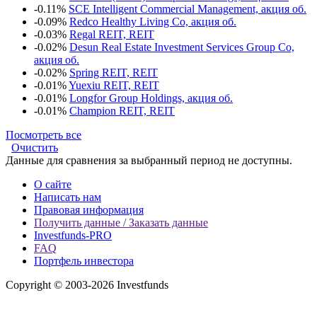
-0.11%
SCE Intelligent Commercial Management, акция об.
-0.09%
Redco Healthy Living Co, акция об.
-0.03%
Regal REIT, REIT
-0.02%
Desun Real Estate Investment Services Group Co,
акция об.
-0.02%
Spring REIT, REIT
-0.01%
Yuexiu REIT, REIT
-0.01%
Longfor Group Holdings, акция об.
-0.01%
Champion REIT, REIT
Посмотреть все
Очистить
Данные для сравнения за выбранный период не доступны.
О сайте
Написать нам
Правовая информация
Получить данные / Заказать данные
Investfunds-PRO
FAQ
Портфель инвестора
Copyright © 2003-2026 Investfunds