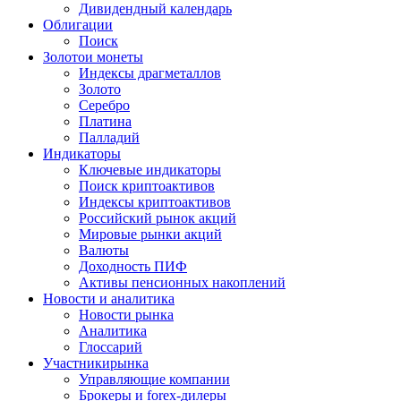
Дивидендный календарь
Облигации
Поиск
Золото
и монеты
Индексы драгметаллов
Золото
Серебро
Платина
Палладий
Индикаторы
Ключевые индикаторы
Поиск криптоактивов
Индексы криптоактивов
Российский рынок акций
Мировые рынки акций
Валюты
Доходность ПИФ
Активы пенсионных накоплений
Новости и аналитика
Новости рынка
Аналитика
Глоссарий
Участники
рынка
Управляющие компании
Брокеры и forex-дилеры