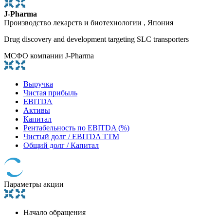
J-Pharma
Производство лекарств и биотехнологии , Япония
Drug discovery and development targeting SLC transporters
МСФО компании J-Pharma
Выручка
Чистая прибыль
EBITDA
Активы
Капитал
Рентабельность по EBITDA (%)
Чистый долг / EBITDA TTM
Общий долг / Капитал
Параметры акции
Начало обращения