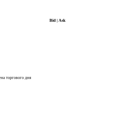
Bid
|
Ask
ена торгового дня