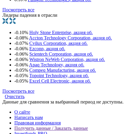
Посмотреть все
Лидеры падения в отрасли
-0.10%
Holy Stone Enterprise, акция об.
-0.08%
Accton Technology Corporation, акция об.
-0.07%
Cvilux Corporation, акция об.
-0.06%
Ezconn, акция об.
-0.06%
Scientech Corporation, акция об.
-0.06%
Wistron NeWeb Corporation, акция об.
-0.06%
Apaq Technology, акция об.
-0.05%
Compeq Manufacturing, акция об.
-0.05%
Topoint Technology, акция об.
-0.05%
Excel Cell Electronic, акция об.
Посмотреть все
Очистить
Данные для сравнения за выбранный период не доступны.
О сайте
Написать нам
Правовая информация
Получить данные / Заказать данные
Investfunds-PRO