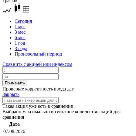
График
Сегодня
1 мес
3 мес
6 мес
1 год
3 года
Произвольный период
Сравнить с акцией или индексом
Проверьте корректность ввода дат
Закрыть
Такая акция уже есть в сравнении
Выбрано максимально возможное количество акций для
сравнения
Дата
07.08.2026