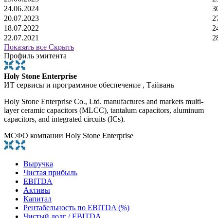
24.06.2024
3
20.07.2023
2
18.07.2022
2
22.07.2021
2
Показать все
Скрыть
Профиль эмитента
Holy Stone Enterprise
ИТ сервисы и программное обеспечение , Тайвань
Holy Stone Enterprise Co., Ltd. manufactures and markets multi-
layer ceramic capacitors (MLCC), tantalum capacitors, aluminum
capacitors, and integrated circuits (ICs).
МСФО компании Holy Stone Enterprise
Выручка
Чистая прибыль
EBITDA
Активы
Капитал
Рентабельность по EBITDA (%)
Чистый долг / EBITDA