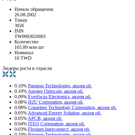
Начало обращения
26.08.2002
Тикер
3026
ISIN
TW0003026001
Количество
165.89 млн шт
Номинал
10 TWD
Лидеры роста в отрасли
0.10%
Paragon Technologies, акция об.
0.10%
Apogee Optocom, акция об.
0.09%
Everfocus Electronics, акция об.
0.08%
H2U Corporation, акция об.
0.08%
Copartner Technology Corporation, акция об.
0.05%
Advanced Energy Solution, акция об.
0.05%
APCB, акция об.
0.04%
ITEQ Corporation, акция об.
0.03%
Flexium Interconnect, акция об.
0.10%
Paragon Technologies, акция об.