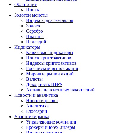
Облигации
Поиск
Золото
и монеты
Индексы драгметаллов
Золото
Серебро
Платина
Палладий
Индикаторы
Ключевые индикаторы
Поиск криптоактивов
Индексы криптоактивов
Российский рынок акций
Мировые рынки акций
Валюты
Доходность ПИФ
Активы пенсионных накоплений
Новости и аналитика
Новости рынка
Аналитика
Глоссарий
Участники
рынка
Управляющие компании
Брокеры и forex-дилеры
Инвестсоветники