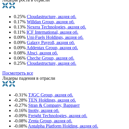
0.25%
Cloudastructure, акция об.
0.17%
Willdan Group, акция об.
0.13%
Nexera Technologies, акция об.
0.11%
ICF International, акция об.
0.09%
Uni-Fuels Holdings, акция об.
0.09%
Galaxy Payroll, акция об.
0.09%
Addentax Group, акция об.
0.08%
Absci, акция об.
0.06%
Cheche Group, акция об.
0.25%
Cloudastructure, акция об.
Посмотреть все
Лидеры падения в отрасли
-0.31%
TJGC Group, акция об.
-0.28%
TEN Holdings, акция об.
-0.27%
Stran & Company, Варрант
-0.16%
Inotiv, акция об.
-0.09%
Freight Technologies, акция об.
-0.08%
Zenta Group, акция об.
-0.08%
Antalpha Platform Holding, акция об.