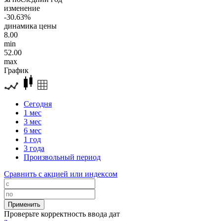
изменение
-30.63%
динамика цены
8.00
min
52.00
max
График
Сегодня
1 мес
3 мес
6 мес
1 год
3 года
Произвольный период
Сравнить с акцией или индексом
Проверьте корректность ввода дат