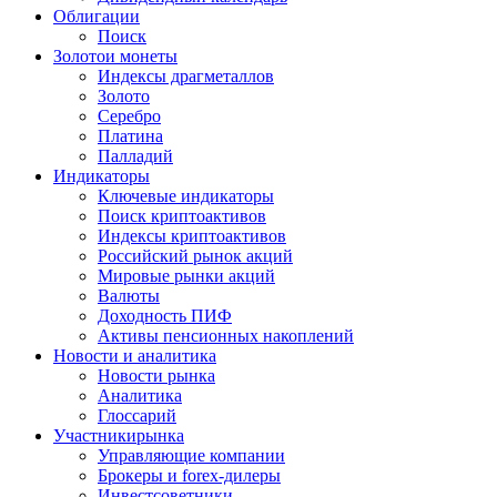
Облигации
Поиск
Золото
и монеты
Индексы драгметаллов
Золото
Серебро
Платина
Палладий
Индикаторы
Ключевые индикаторы
Поиск криптоактивов
Индексы криптоактивов
Российский рынок акций
Мировые рынки акций
Валюты
Доходность ПИФ
Активы пенсионных накоплений
Новости и аналитика
Новости рынка
Аналитика
Глоссарий
Участники
рынка
Управляющие компании
Брокеры и forex-дилеры
Инвестсоветники