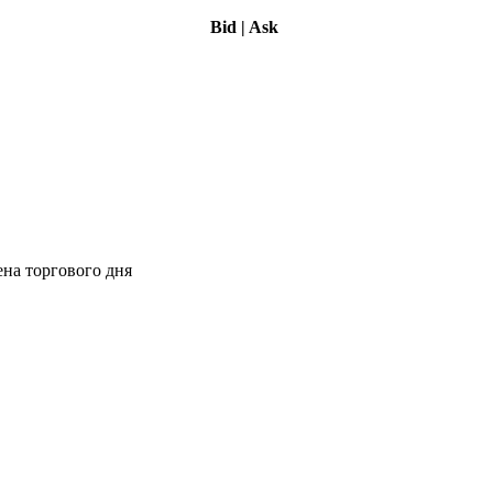
Bid
|
Ask
ена торгового дня