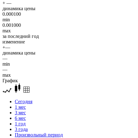
+ —
динамика цены
0.000100
min
0.001000
max
за последний год
изменение
+—
динамика цены
—
min
—
max
График
Сегодня
1 мес
3 мес
6 мес
1 год
3 года
Произвольный период