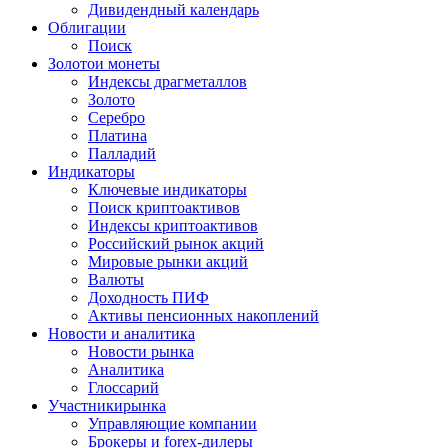
Дивидендный календарь
Облигации
Поиск
Золото
и монеты
Индексы драгметаллов
Золото
Серебро
Платина
Палладий
Индикаторы
Ключевые индикаторы
Поиск криптоактивов
Индексы криптоактивов
Российский рынок акций
Мировые рынки акций
Валюты
Доходность ПИФ
Активы пенсионных накоплений
Новости и аналитика
Новости рынка
Аналитика
Глоссарий
Участники
рынка
Управляющие компании
Брокеры и forex-дилеры