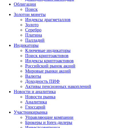
Облигации
Поиск
Золото
и монеты
Индексы драгметаллов
Золото
Серебро
Платина
Палладий
Индикаторы
Ключевые индикаторы
Поиск криптоактивов
Индексы криптоактивов
Российский рынок акций
Мировые рынки акций
Валюты
Доходность ПИФ
Активы пенсионных накоплений
Новости и аналитика
Новости рынка
Аналитика
Глоссарий
Участники
рынка
Управляющие компании
Брокеры и forex-дилеры
Инвестсоветники