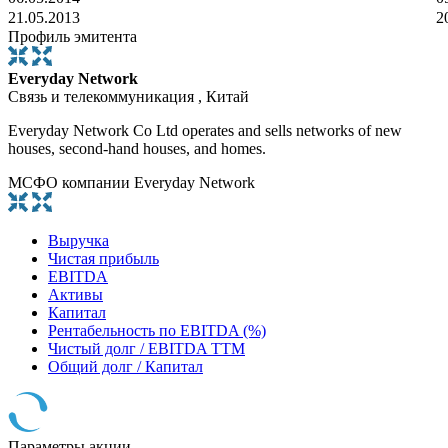
21.05.2013
2
Профиль эмитента
Everyday Network
Связь и телекоммуникация , Китай
Everyday Network Co Ltd operates and sells networks of new
houses, second-hand houses, and homes.
МСФО компании Everyday Network
Выручка
Чистая прибыль
EBITDA
Активы
Капитал
Рентабельность по EBITDA (%)
Чистый долг / EBITDA TTM
Общий долг / Капитал
Параметры акции