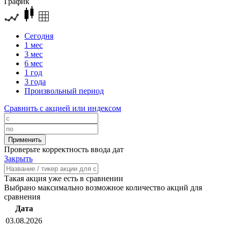
График
Сегодня
1 мес
3 мес
6 мес
1 год
3 года
Произвольный период
Сравнить с акцией или индексом
Проверьте корректность ввода дат
Закрыть
Такая акция уже есть в сравнении
Выбрано максимально возможное количество акций для
сравнения
Дата
03.08.2026