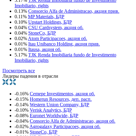
5.17%
TJK Renda Imobiliaria fundo de Investimento
Imobiliario, rights
0.13%
Consorcio Alfa de Administracao, акция прив.
0.11%
MP Materials, БДР
0.10%
Upstart Holdings, БДР
0.04%
CSU Cardsystem, акция об.
0.04%
StoneCo, БДР
0.02%
Atom Participacoes, акция об.
0.01%
Itau Unibanco Holding, акция прив.
0.01%
Itausa, акция об.
5.17%
TJK Renda Imobiliaria fundo de Investimento
Imobiliario, rights
Посмотреть все
Лидеры падения в отрасли
-0.16%
Cemepe Investimentos, акция об.
-0.15%
Homerun Resources, деп. расп.
-0.14%
Western Union Company, БДР
-0.10%
Verisk Analytics, БДР
-0.08%
Euronet Worldwide, БДР
-0.04%
Consorcio Alfa de Administracao, акция об.
-0.02%
Agrogalaxy Participacoes, акция об.
-0.01%
StoneCo, БДР