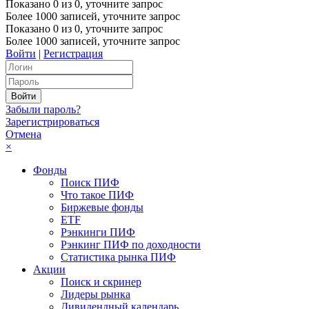
Показано
0
из
0
, уточните запрос
Более 1000 записей, уточните запрос
Показано
0
из
0
, уточните запрос
Более 1000 записей, уточните запрос
Войти
|
Регистрация
Забыли пароль?
Зарегистрироваться
Отмена
×
Фонды
Поиск ПИФ
Что такое ПИФ
Биржевые фонды
ETF
Рэнкинги ПИФ
Рэнкинг ПИФ по доходности
Статистика рынка ПИФ
Акции
Поиск и скринер
Лидеры рынка
Дивидендный календарь