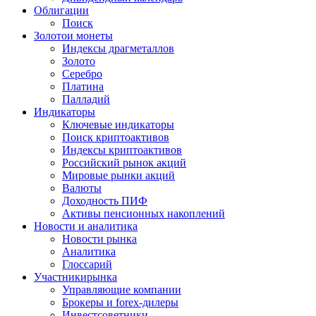
Облигации
Поиск
Золото
и монеты
Индексы драгметаллов
Золото
Серебро
Платина
Палладий
Индикаторы
Ключевые индикаторы
Поиск криптоактивов
Индексы криптоактивов
Российский рынок акций
Мировые рынки акций
Валюты
Доходность ПИФ
Активы пенсионных накоплений
Новости и аналитика
Новости рынка
Аналитика
Глоссарий
Участники
рынка
Управляющие компании
Брокеры и forex-дилеры
Инвестсоветники