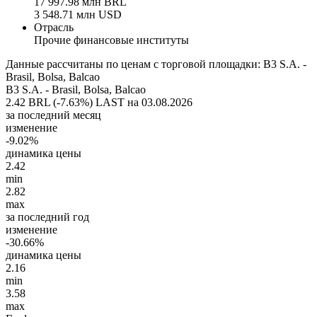
17 997.98 млн BRL
3 548.71 млн USD
Отрасль
Прочие финансовые институты
Данные рассчитаны по ценам с торговой площадки: B3 S.A. -
Brasil, Bolsa, Balcao
B3 S.A. - Brasil, Bolsa, Balcao
2.42 BRL (-7.63%)
LAST на 03.08.2026
за последний месяц
изменение
-9.02%
динамика цены
2.42
min
2.82
max
за последний год
изменение
-30.66%
динамика цены
2.16
min
3.58
max