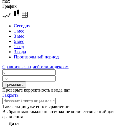
max
График
Сегодня
1 мес
3 мес
6 мес
1 год
3 года
Произвольный период
Сравнить с акцией или индексом
Проверьте корректность ввода дат
Закрыть
Такая акция уже есть в сравнении
Выбрано максимально возможное количество акций для
сравнения
Дата