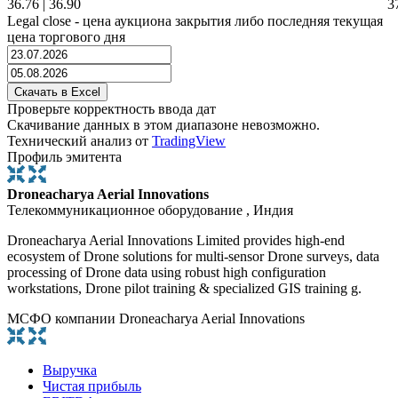
36.76
|
36.90
3
Legal close - цена аукциона закрытия либо последняя текущая
цена торгового дня
Проверьте корректность ввода дат
Скачивание данных в этом диапазоне невозможно.
Технический анализ от
TradingView
Профиль эмитента
Droneacharya Aerial Innovations
Телекоммуникационное оборудование , Индия
Droneacharya Aerial Innovations Limited provides high-end
ecosystem of Drone solutions for multi-sensor Drone surveys, data
processing of Drone data using robust high configuration
workstations, Drone pilot training & specialized GIS training g.
МСФО компании Droneacharya Aerial Innovations
Выручка
Чистая прибыль