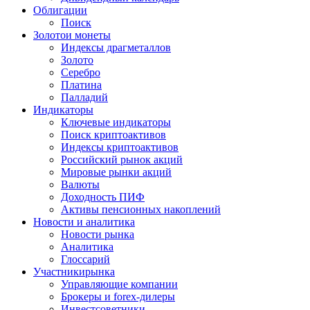
Облигации
Поиск
Золото
и монеты
Индексы драгметаллов
Золото
Серебро
Платина
Палладий
Индикаторы
Ключевые индикаторы
Поиск криптоактивов
Индексы криптоактивов
Российский рынок акций
Мировые рынки акций
Валюты
Доходность ПИФ
Активы пенсионных накоплений
Новости и аналитика
Новости рынка
Аналитика
Глоссарий
Участники
рынка
Управляющие компании
Брокеры и forex-дилеры
Инвестсоветники