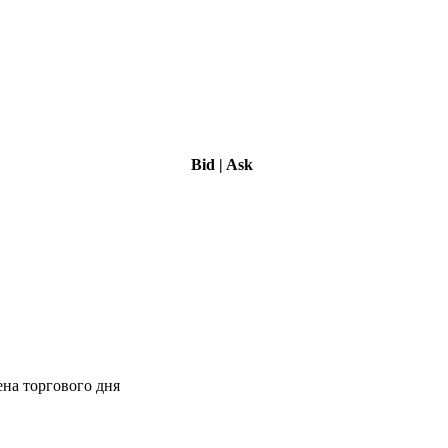
Bid
|
Ask
ена торгового дня