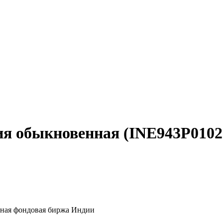
акция обыкновенная (INE943P0
ьная фондовая биржа Индии