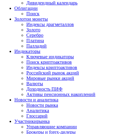
Дивидендный календарь
Облигации
Поиск
Золото
и монеты
Индексы драгметаллов
Золото
Серебро
Платина
Палладий
Индикаторы
Ключевые индикаторы
Поиск криптоактивов
Индексы криптоактивов
Российский рынок акций
Мировые рынки акций
Валюты
Доходность ПИФ
Активы пенсионных накоплений
Новости и аналитика
Новости рынка
Аналитика
Глоссарий
Участники
рынка
Управляющие компании
Брокеры и forex-дилеры