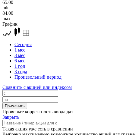
65.00
min
84.00
max
График
Сегодня
1 мес
3 мес
6 мес
1 год
3 года
Произвольный период
Сравнить с акцией или индексом
Проверьте корректность ввода дат
Закрыть
Такая акция уже есть в сравнении
Выбрано максимально возможное количество акций для сравн