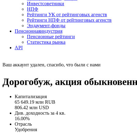
Инвестсоветники
НПФ
Рейтинги УК от рейтинговых агенств
Рейтинги НПФ от рейтинговых агенств
Эндаумент-фонды
Пенсионная
индустрия
Пенсионные рейтинги
Статистика рынка
API
Ваш аккаунт удален, спасибо, что были с нами
Дорогобуж, акция обыкновен
Капитализация
65 649.19 млн RUB
806.42 млн USD
Див. доходность за 4 кв.
16.00%
Отрасль
Удобрения