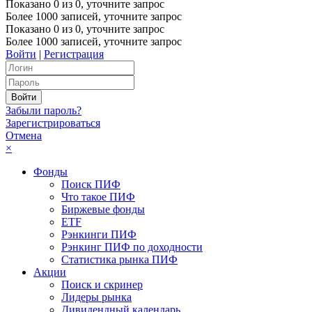
Показано
0
из
0
, уточните запрос
Более 1000 записей, уточните запрос
Показано
0
из
0
, уточните запрос
Более 1000 записей, уточните запрос
Войти
|
Регистрация
Забыли пароль?
Зарегистрироваться
Отмена
×
Фонды
Поиск ПИФ
Что такое ПИФ
Биржевые фонды
ETF
Рэнкинги ПИФ
Рэнкинг ПИФ по доходности
Статистика рынка ПИФ
Акции
Поиск и скринер
Лидеры рынка
Дивидендный календарь