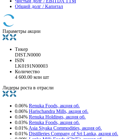
Чистый долг / EBITDA TTM
Общий долг / Капитал
Параметры акции
Тикер
DIST.N0000
ISIN
LK0191N00003
Количество
4 600.00 млн шт
Лидеры роста в отрасли
0.06%
Renuka Foods, акция об.
0.06%
Harischandra Mills, акция об.
0.04%
Renuka Holdings, акция об.
0.03%
Renuka Foods, акция об.
0.01%
Asia Siyaka Commodities, акция об.
0.01%
Distilleries Company of Sri Lanka, акция об.