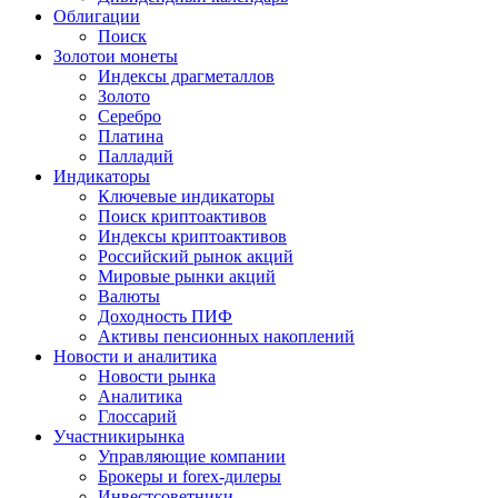
Облигации
Поиск
Золото
и монеты
Индексы драгметаллов
Золото
Серебро
Платина
Палладий
Индикаторы
Ключевые индикаторы
Поиск криптоактивов
Индексы криптоактивов
Российский рынок акций
Мировые рынки акций
Валюты
Доходность ПИФ
Активы пенсионных накоплений
Новости и аналитика
Новости рынка
Аналитика
Глоссарий
Участники
рынка
Управляющие компании
Брокеры и forex-дилеры
Инвестсоветники