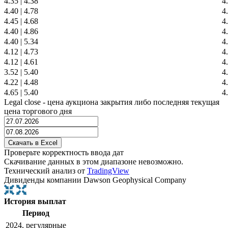
4.35
|
4.38
4
4.40
|
4.78
4
4.45
|
4.68
4
4.40
|
4.86
4
4.40
|
5.34
4
4.12
|
4.73
4
4.12
|
4.61
4
3.52
|
5.40
4
4.22
|
4.48
4
4.65
|
5.40
4
Legal close - цена аукциона закрытия либо последняя текущая
цена торгового дня
Проверьте корректность ввода дат
Скачивание данных в этом диапазоне невозможно.
Технический анализ от
TradingView
Дивиденды компании Dawson Geophysical Company
История выплат
Период
2024, регулярные