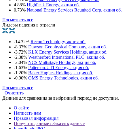
4.88%
HighPeak Energy, акция об.
0.73%
National Energy Services Reunited Corp, акция об.
Посмотреть все
Лидеры падения в отрасли
-14.32%
Recon Technology, акция об.
-8.37%
Dawson Geophysical Company, акция об.
-3.72%
KLX Energy Services Holdings, акция об.
-2.38%
Weatherford International PLC, акция об.
-2.04%
NCS Multistage Holdings, акция об.
-1.63%
Patterson-UTI Energy, акция об.
-1.20%
Baker Hughes Holdings, акция об.
-0.90%
OMS Energy Technologies, акция об.
Посмотреть все
Очистить
Данные для сравнения за выбранный период не доступны.
О сайте
Написать нам
Правовая информация
Получить данные / Заказать данные
Investfunds-PRO