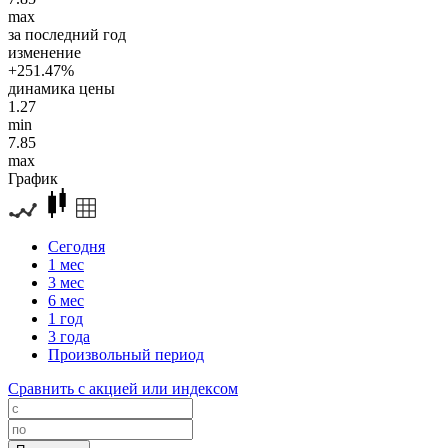
max
за последний год
изменение
+251.47%
динамика цены
1.27
min
7.85
max
График
Сегодня
1 мес
3 мес
6 мес
1 год
3 года
Произвольный период
Сравнить с акцией или индексом