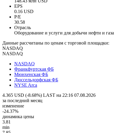
148.43 млн USD
EPS
0.16 USD
P/E
30.58
Отрасль
Оборудование и услуги для добычи нефти и газа
Данные рассчитаны по ценам с торговой площадки:
NASDAQ
NASDAQ
NASDAQ
Франкфуртская ФБ
Мюнхенская ФБ
Дюссельдорфская ФБ
NYSE Arca
4.365 USD (-8.68%)
LAST на 22:16 07.08.2026
за последний месяц
изменение
-24.37%
динамика цены
3.81
min
7.85