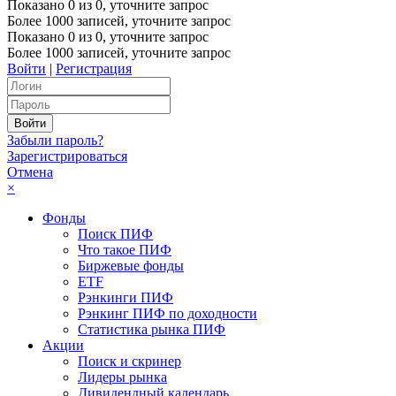
Показано
0
из
0
, уточните запрос
Более 1000 записей, уточните запрос
Показано
0
из
0
, уточните запрос
Более 1000 записей, уточните запрос
Войти
|
Регистрация
Забыли пароль?
Зарегистрироваться
Отмена
×
Фонды
Поиск ПИФ
Что такое ПИФ
Биржевые фонды
ETF
Рэнкинги ПИФ
Рэнкинг ПИФ по доходности
Статистика рынка ПИФ
Акции
Поиск и скринер
Лидеры рынка
Дивидендный календарь