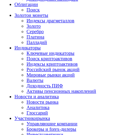
Облигации
Поиск
Золото
и монеты
Индексы драгметаллов
Золото
Серебро
Платина
Палладий
Индикаторы
Ключевые индикаторы
Поиск криптоактивов
Индексы криптоактивов
Российский рынок акций
Мировые рынки акций
Валюты
Доходность ПИФ
Активы пенсионных накоплений
Новости и аналитика
Новости рынка
Аналитика
Глоссарий
Участники
рынка
Управляющие компании
Брокеры и forex-дилеры
Инвестсоветники