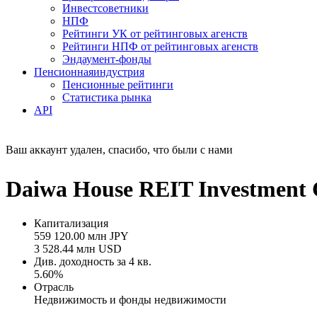
Инвестсоветники
НПФ
Рейтинги УК от рейтинговых агенств
Рейтинги НПФ от рейтинговых агенств
Эндаумент-фонды
Пенсионная
индустрия
Пенсионные рейтинги
Статистика рынка
API
Ваш аккаунт удален, спасибо, что были с нами
Daiwa House REIT Investment 
Капитализация
559 120.00 млн JPY
3 528.44 млн USD
Див. доходность за 4 кв.
5.60%
Отрасль
Недвижимость и фонды недвижимости