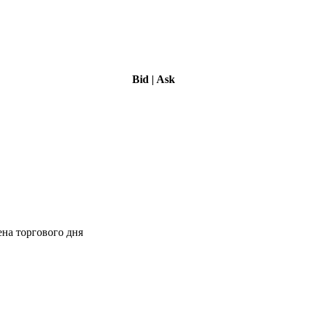
Bid
|
Ask
ена торгового дня