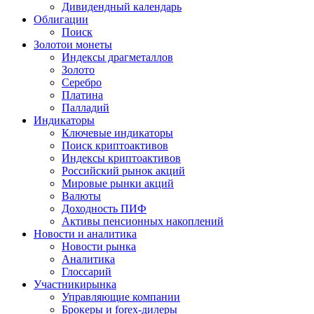
Дивидендный календарь
Облигации
Поиск
Золото
и монеты
Индексы драгметаллов
Золото
Серебро
Платина
Палладий
Индикаторы
Ключевые индикаторы
Поиск криптоактивов
Индексы криптоактивов
Российский рынок акций
Мировые рынки акций
Валюты
Доходность ПИФ
Активы пенсионных накоплений
Новости и аналитика
Новости рынка
Аналитика
Глоссарий
Участники
рынка
Управляющие компании
Брокеры и forex-дилеры