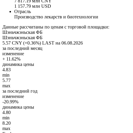
7 817.19 млн CNY
1 157.79 млн USD
Отрасль
Производство лекарств и биотехнологии
Данные рассчитаны по ценам с торговой площадки:
Шэньчжэньская ФБ
Шэньчжэньская ФБ
5.57 CNY (+0.36%)
LAST на 06.08.2026
за последний месяц
изменение
+ 11.62%
динамика цены
4.83
min
5.77
max
за последний год
изменение
-20.99%
динамика цены
4.80
min
8.20
max