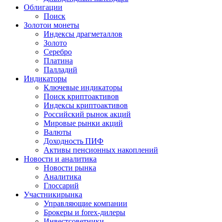
Облигации
Поиск
Золото
и монеты
Индексы драгметаллов
Золото
Серебро
Платина
Палладий
Индикаторы
Ключевые индикаторы
Поиск криптоактивов
Индексы криптоактивов
Российский рынок акций
Мировые рынки акций
Валюты
Доходность ПИФ
Активы пенсионных накоплений
Новости и аналитика
Новости рынка
Аналитика
Глоссарий
Участники
рынка
Управляющие компании
Брокеры и forex-дилеры
Инвестсоветники