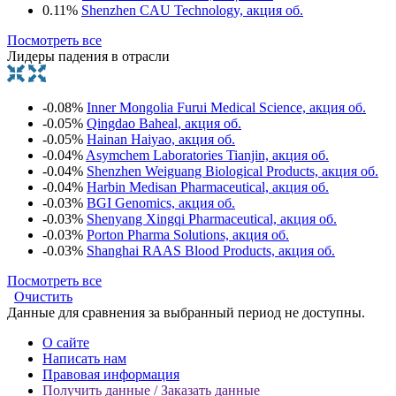
0.11%
Shenzhen CAU Technology, акция об.
Посмотреть все
Лидеры падения в отрасли
-0.08%
Inner Mongolia Furui Medical Science, акция об.
-0.05%
Qingdao Baheal, акция об.
-0.05%
Hainan Haiyao, акция об.
-0.04%
Asymchem Laboratories Tianjin, акция об.
-0.04%
Shenzhen Weiguang Biological Products, акция об.
-0.04%
Harbin Medisan Pharmaceutical, акция об.
-0.03%
BGI Genomics, акция об.
-0.03%
Shenyang Xingqi Pharmaceutical, акция об.
-0.03%
Porton Pharma Solutions, акция об.
-0.03%
Shanghai RAAS Blood Products, акция об.
Посмотреть все
Очистить
Данные для сравнения за выбранный период не доступны.
О сайте
Написать нам
Правовая информация
Получить данные / Заказать данные