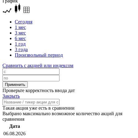
График
Сегодня
1 мес
3 мес
6 мес
1 год
3 года
Произвольный период
Сравнить с акцией или индексом
Проверьте корректность ввода дат
Закрыть
Такая акция уже есть в сравнении
Выбрано максимально возможное количество акций для
сравнения
Дата
06.08.2026