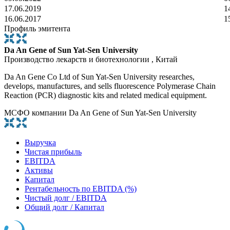
17.06.2019
1
16.06.2017
1
Профиль эмитента
Da An Gene of Sun Yat-Sen University
Производство лекарств и биотехнологии , Китай
Da An Gene Co Ltd of Sun Yat-Sen University researches,
develops, manufactures, and sells fluorescence Polymerase Chain
Reaction (PCR) diagnostic kits and related medical equipment.
МСФО компании Da An Gene of Sun Yat-Sen University
Выручка
Чистая прибыль
EBITDA
Активы
Капитал
Рентабельность по EBITDA (%)
Чистый долг / EBITDA
Общий долг / Капитал