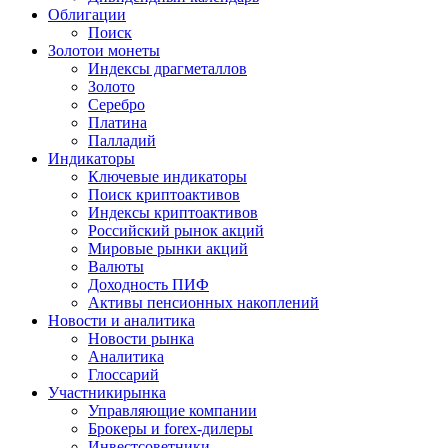
Облигации
Поиск
Золото
и монеты
Индексы драгметаллов
Золото
Серебро
Платина
Палладий
Индикаторы
Ключевые индикаторы
Поиск криптоактивов
Индексы криптоактивов
Российский рынок акций
Мировые рынки акций
Валюты
Доходность ПИФ
Активы пенсионных накоплений
Новости и аналитика
Новости рынка
Аналитика
Глоссарий
Участники
рынка
Управляющие компании
Брокеры и forex-дилеры
Инвестсоветники