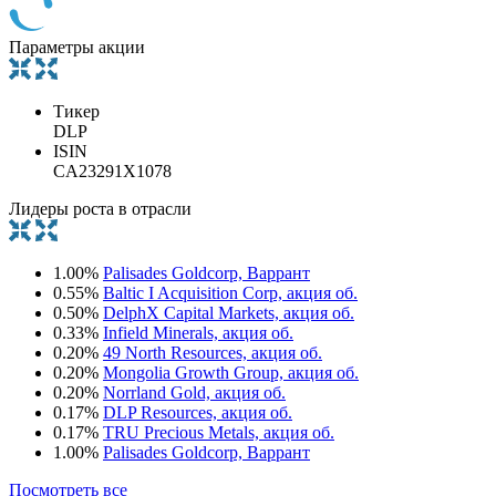
Параметры акции
Тикер
DLP
ISIN
CA23291X1078
Лидеры роста в отрасли
1.00%
Palisades Goldcorp, Варрант
0.55%
Baltic I Acquisition Corp, акция об.
0.50%
DelphX Capital Markets, акция об.
0.33%
Infield Minerals, акция об.
0.20%
49 North Resources, акция об.
0.20%
Mongolia Growth Group, акция об.
0.20%
Norrland Gold, акция об.
0.17%
DLP Resources, акция об.
0.17%
TRU Precious Metals, акция об.
1.00%
Palisades Goldcorp, Варрант
Посмотреть все