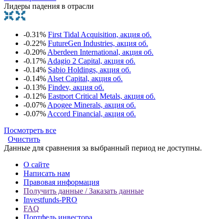
Лидеры падения в отрасли
-0.31%
First Tidal Acquisition, акция об.
-0.22%
FutureGen Industries, акция об.
-0.20%
Aberdeen International, акция об.
-0.17%
Adagio 2 Capital, акция об.
-0.14%
Sabio Holdings, акция об.
-0.14%
Alset Capital, акция об.
-0.13%
Findev, акция об.
-0.12%
Eastport Critical Metals, акция об.
-0.07%
Apogee Minerals, акция об.
-0.07%
Accord Financial, акция об.
Посмотреть все
Очистить
Данные для сравнения за выбранный период не доступны.
О сайте
Написать нам
Правовая информация
Получить данные / Заказать данные
Investfunds-PRO
FAQ
Портфель инвестора