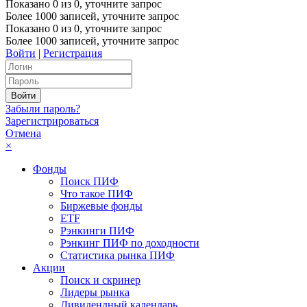
Показано
0
из
0
, уточните запрос
Более 1000 записей, уточните запрос
Показано
0
из
0
, уточните запрос
Более 1000 записей, уточните запрос
Войти
|
Регистрация
Забыли пароль?
Зарегистрироваться
Отмена
×
Фонды
Поиск ПИФ
Что такое ПИФ
Биржевые фонды
ETF
Рэнкинги ПИФ
Рэнкинг ПИФ по доходности
Статистика рынка ПИФ
Акции
Поиск и скринер
Лидеры рынка
Дивидендный календарь