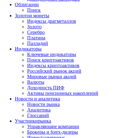
Облигации
Поиск
Золото
и монеты
Индексы драгметаллов
Золото
Серебро
Платина
Палладий
Индикаторы
Ключевые индикаторы
Поиск криптоактивов
Индексы криптоактивов
Российский рынок акций
Мировые рынки акций
Валюты
Доходность ПИФ
Активы пенсионных накоплений
Новости и аналитика
Новости рынка
Аналитика
Глоссарий
Участники
рынка
Управляющие компании
Брокеры и forex-дилеры
Инвестсоветники