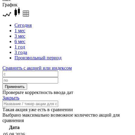
График
Сегодня
1 мес
3 мес
6 мес
1 год
3 года
Произвольный период
Сравнить с акцией или индексом
Проверьте корректность ввода дат
Закрыть
Такая акция уже есть в сравнении
Выбрано максимально возможное количество акций для
сравнения
Дата
05.08.2026