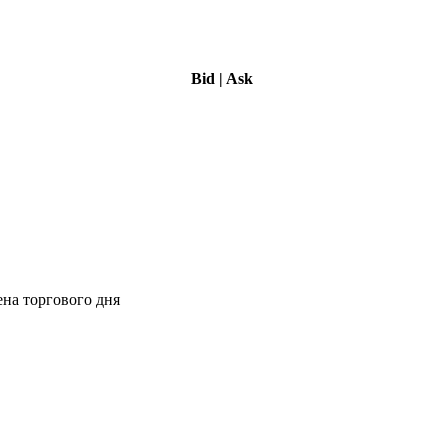
Bid
|
Ask
ена торгового дня