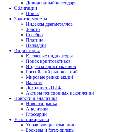
Дивидендный календарь
Облигации
Поиск
Золото
и монеты
Индексы драгметаллов
Золото
Серебро
Платина
Палладий
Индикаторы
Ключевые индикаторы
Поиск криптоактивов
Индексы криптоактивов
Российский рынок акций
Мировые рынки акций
Валюты
Доходность ПИФ
Активы пенсионных накоплений
Новости и аналитика
Новости рынка
Аналитика
Глоссарий
Участники
рынка
Управляющие компании
Брокеры и forex-дилеры