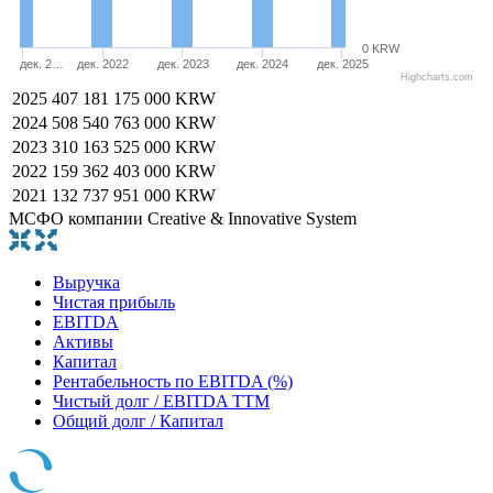
0 KRW
дек. 2…
дек. 2022
дек. 2023
дек. 2024
дек. 2025
Highcharts.com
2025
407 181 175 000 KRW
2024
508 540 763 000 KRW
2023
310 163 525 000 KRW
2022
159 362 403 000 KRW
2021
132 737 951 000 KRW
МСФО компании Creative & Innovative System
Выручка
Чистая прибыль
EBITDA
Активы
Капитал
Рентабельность по EBITDA (%)
Чистый долг / EBITDA TTM
Общий долг / Капитал