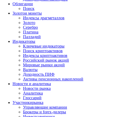
Облигации
Поиск
Золото
и монеты
Индексы драгметаллов
Золото
Серебро
Платина
Палладий
Индикаторы
Ключевые индикаторы
Поиск криптоактивов
Индексы криптоактивов
Российский рынок акций
Мировые рынки акций
Валюты
Доходность ПИФ
Активы пенсионных накоплений
Новости и аналитика
Новости рынка
Аналитика
Глоссарий
Участники
рынка
Управляющие компании
Брокеры и forex-дилеры
Инвестсоветники