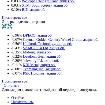
0.03%
W-Scope Chungju Plant, акция об.
0.03%
STM (South Korea), акция об.
0.10%
BDI, акция об.
Посмотреть все
Лидеры падения в отрасли
-0.96%
DPECO, акция об.
-0.67%
Cayman Golden Century Wheel Group, акция об.
-0.50%
Hankook Technology, акция об.
-0.43%
SAMCO Co Ltd, акция об.
-0.35%
Midong, акция об.
-0.22%
Daedong Gear, акция об.
-0.20%
Jokwang ILI, акция об.
-0.11%
KBI Metal, акция об.
-0.08%
Techwing Inc., акция об.
-0.07%
PSK Holdings, акция об.
Посмотреть все
Очистить
Данные для сравнения за выбранный период не доступны.
О сайте
Написать нам