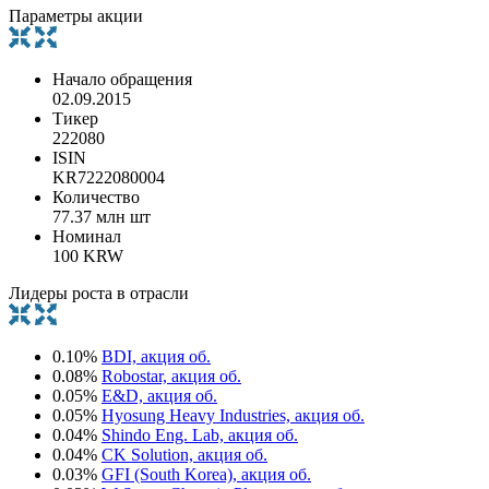
Параметры акции
Начало обращения
02.09.2015
Тикер
222080
ISIN
KR7222080004
Количество
77.37 млн шт
Номинал
100 KRW
Лидеры роста в отрасли
0.10%
BDI, акция об.
0.08%
Robostar, акция об.
0.05%
E&D, акция об.
0.05%
Hyosung Heavy Industries, акция об.
0.04%
Shindo Eng. Lab, акция об.
0.04%
CK Solution, акция об.
0.03%
GFI (South Korea), акция об.