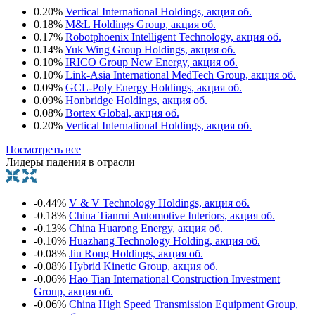
0.20%
Vertical International Holdings, акция об.
0.18%
M&L Holdings Group, акция об.
0.17%
Robotphoenix Intelligent Technology, акция об.
0.14%
Yuk Wing Group Holdings, акция об.
0.10%
IRICO Group New Energy, акция об.
0.10%
Link-Asia International MedTech Group, акция об.
0.09%
GCL-Poly Energy Holdings, акция об.
0.09%
Honbridge Holdings, акция об.
0.08%
Bortex Global, акция об.
0.20%
Vertical International Holdings, акция об.
Посмотреть все
Лидеры падения в отрасли
-0.44%
V & V Technology Holdings, акция об.
-0.18%
China Tianrui Automotive Interiors, акция об.
-0.13%
China Huarong Energy, акция об.
-0.10%
Huazhang Technology Holding, акция об.
-0.08%
Jiu Rong Holdings, акция об.
-0.08%
Hybrid Kinetic Group, акция об.
-0.06%
Hao Tian International Construction Investment
Group, акция об.
-0.06%
China High Speed Transmission Equipment Group,