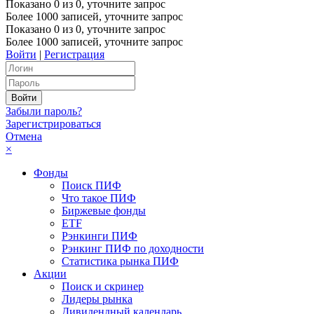
Показано
0
из
0
, уточните запрос
Более 1000 записей, уточните запрос
Показано
0
из
0
, уточните запрос
Более 1000 записей, уточните запрос
Войти
|
Регистрация
Забыли пароль?
Зарегистрироваться
Отмена
×
Фонды
Поиск ПИФ
Что такое ПИФ
Биржевые фонды
ETF
Рэнкинги ПИФ
Рэнкинг ПИФ по доходности
Статистика рынка ПИФ
Акции
Поиск и скринер
Лидеры рынка
Дивидендный календарь