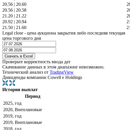
20.56
|
20.60
2
20.56
|
20.58
2
21.20
|
21.22
2
20.92
|
20.94
2
21.50
|
21.60
2
Legal close - цена аукциона закрытия либо последняя текущая
цена торгового дня
Проверьте корректность ввода дат
Скачивание данных в этом диапазоне невозможно.
Технический анализ от
TradingView
Дивиденды компании Cowell e Holdings
История выплат
Период
2025, год
2020, Внеплановые
2019, год
2019, Внеплановые
2018, год