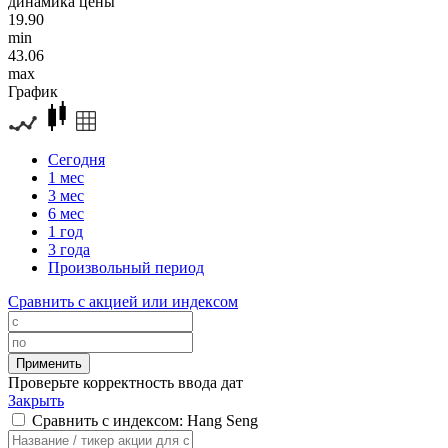
динамика цены
19.90
min
43.06
max
График
Сегодня
1 мес
3 мес
6 мес
1 год
3 года
Произвольный период
Сравнить с акцией или индексом
Проверьте корректность ввода дат
Закрыть
Сравнить с индексом: Hang Seng