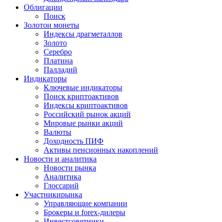
Облигации
Поиск
Золото
и монеты
Индексы драгметаллов
Золото
Серебро
Платина
Палладий
Индикаторы
Ключевые индикаторы
Поиск криптоактивов
Индексы криптоактивов
Российский рынок акций
Мировые рынки акций
Валюты
Доходность ПИФ
Активы пенсионных накоплений
Новости и аналитика
Новости рынка
Аналитика
Глоссарий
Участники
рынка
Управляющие компании
Брокеры и forex-дилеры
Инвестсоветники