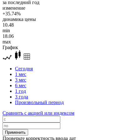
за последний год
изменение
+35.74%
динамика цены
10.48
min
18.06
max
График
Сегодня
1 мес
3 мес
6 мес
1 год
3 года
Произвольный период
Сравнить с акцией или индексом
Проверьте корректность ввода дат