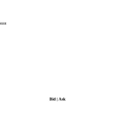
ения
Bid
|
Ask