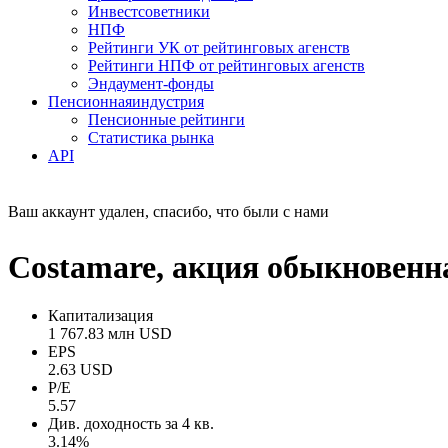
Инвестсоветники
НПФ
Рейтинги УК от рейтинговых агенств
Рейтинги НПФ от рейтинговых агенств
Эндаумент-фонды
Пенсионная
индустрия
Пенсионные рейтинги
Статистика рынка
API
Ваш аккаунт удален, спасибо, что были с нами
Costamare, акция обыкнове
Капитализация
1 767.83 млн USD
EPS
2.63 USD
P/E
5.57
Див. доходность за 4 кв.
3.14%