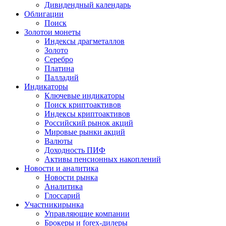
Дивидендный календарь
Облигации
Поиск
Золото
и монеты
Индексы драгметаллов
Золото
Серебро
Платина
Палладий
Индикаторы
Ключевые индикаторы
Поиск криптоактивов
Индексы криптоактивов
Российский рынок акций
Мировые рынки акций
Валюты
Доходность ПИФ
Активы пенсионных накоплений
Новости и аналитика
Новости рынка
Аналитика
Глоссарий
Участники
рынка
Управляющие компании
Брокеры и forex-дилеры