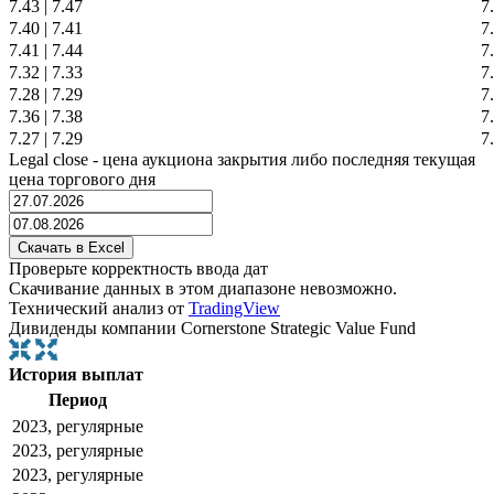
7.43
|
7.47
7
7.40
|
7.41
7
7.41
|
7.44
7
7.32
|
7.33
7
7.28
|
7.29
7
7.36
|
7.38
7
7.27
|
7.29
7
Legal close - цена аукциона закрытия либо последняя текущая
цена торгового дня
Проверьте корректность ввода дат
Скачивание данных в этом диапазоне невозможно.
Технический анализ от
TradingView
Дивиденды компании Cornerstone Strategic Value Fund
История выплат
Период
2023, регулярные
2023, регулярные
2023, регулярные