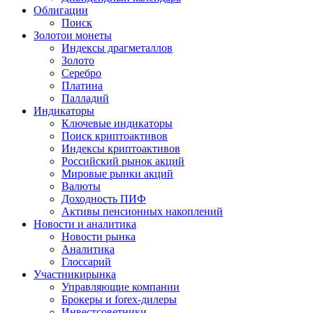
Облигации
Поиск
Золото
и монеты
Индексы драгметаллов
Золото
Серебро
Платина
Палладий
Индикаторы
Ключевые индикаторы
Поиск криптоактивов
Индексы криптоактивов
Российский рынок акций
Мировые рынки акций
Валюты
Доходность ПИФ
Активы пенсионных накоплений
Новости и аналитика
Новости рынка
Аналитика
Глоссарий
Участники
рынка
Управляющие компании
Брокеры и forex-дилеры
Инвестсоветники