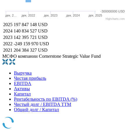
-300000000 USD
дек. 2…
дек. 2022
дек. 2023
дек. 2024
дек. 2025
Highcharts.com
2025
197 847 148 USD
2024
140 834 527 USD
2023
142 395 721 USD
2022
-249 159 970 USD
2021
204 384 327 USD
МСФО компании Cornerstone Strategic Value Fund
Выручка
Чистая прибыль
EBITDA
Активы
Капитал
Рентабельность по EBITDA (%)
Чистый долг / EBITDA TTM
Общий долг / Капитал