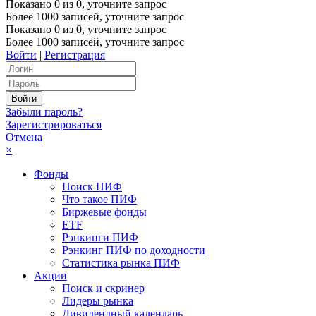
Показано
0
из
0
, уточните запрос
Более 1000 записей, уточните запрос
Показано
0
из
0
, уточните запрос
Более 1000 записей, уточните запрос
Войти
|
Регистрация
Забыли пароль?
Зарегистрироваться
Отмена
×
Фонды
Поиск ПИФ
Что такое ПИФ
Биржевые фонды
ETF
Рэнкинги ПИФ
Рэнкинг ПИФ по доходности
Статистика рынка ПИФ
Акции
Поиск и скринер
Лидеры рынка
Дивидендный календарь