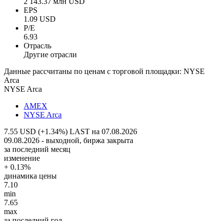
2 143.37 млн USD
EPS
1.09 USD
P/E
6.93
Отрасль
Другие отрасли
Данные рассчитаны по ценам с торговой площадки: NYSE
Arca
NYSE Arca
AMEX
NYSE Arca
7.55 USD (+1.34%)
LAST на 07.08.2026
09.08.2026 - выходной, биржа закрыта
за последний месяц
изменение
+ 0.13%
динамика цены
7.10
min
7.65
max
за последний год