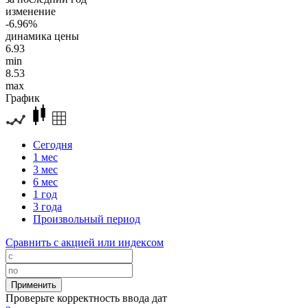
изменение
-6.96%
динамика цены
6.93
min
8.53
max
График
Сегодня
1 мес
3 мес
6 мес
1 год
3 года
Произвольный период
Сравнить с акцией или индексом
Проверьте корректность ввода дат