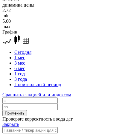
динамика цены
2.72
min
5.60
max
График
Сегодня
1 мес
3 мес
6 мес
1 год
3 года
Произвольный период
Сравнить с акцией или индексом
Проверьте корректность ввода дат
Закрыть