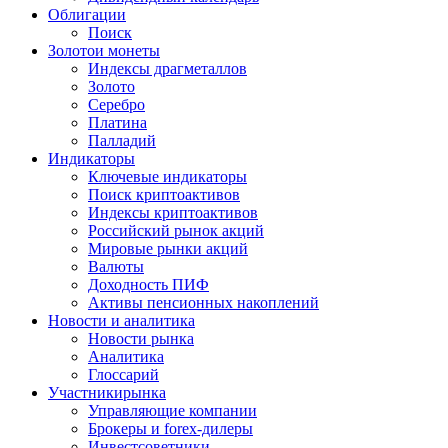
Облигации
Поиск
Золото
и монеты
Индексы драгметаллов
Золото
Серебро
Платина
Палладий
Индикаторы
Ключевые индикаторы
Поиск криптоактивов
Индексы криптоактивов
Российский рынок акций
Мировые рынки акций
Валюты
Доходность ПИФ
Активы пенсионных накоплений
Новости и аналитика
Новости рынка
Аналитика
Глоссарий
Участники
рынка
Управляющие компании
Брокеры и forex-дилеры
Инвестсоветники