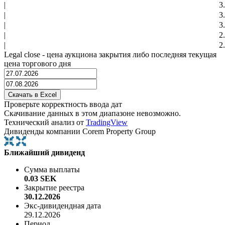
|
3
|
3
|
3
|
2
|
2
Legal close - цена аукциона закрытия либо последняя текущая
цена торгового дня
Проверьте корректность ввода дат
Скачивание данных в этом диапазоне невозможно.
Технический анализ от
TradingView
Дивиденды компании Corem Property Group
Ближайший дивиденд
Сумма выплаты
0.03 SEK
Закрытие реестра
30.12.2026
Экс-дивидендная дата
29.12.2026
Период