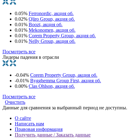
0.05%
Ferronordic, акция об.
0.02%
Qliro Group, акция об.
0.01%
Boozt, акция об.
0.01%
Mekonomen, акция об.
0.01%
Corem Property Group, акция об.
0.01%
Nelly Group, акция об.
Посмотреть все
Лидеры падения в отрасли
-0.04%
Corem Property Group, акция об.
-0.01%
Bygghemma Group First, акция об.
0.00%
Clas Ohlson, акция об.
Посмотреть все
Очистить
Данные для сравнения за выбранный период не доступны.
О сайте
Написать нам
Правовая информация
Получить данные / Заказать данные