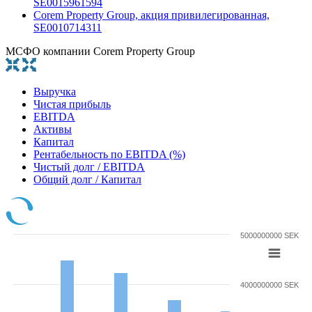
SE0015961594
Corem Property Group, акция привилегированная,
SE0010714311
МСФО компании Corem Property Group
Выручка
Чистая прибыль
EBITDA
Активы
Капитал
Рентабельность по EBITDA (%)
Чистый долг / EBITDA
Общий долг / Капитал
5000000000 SEK
4000000000 SEK