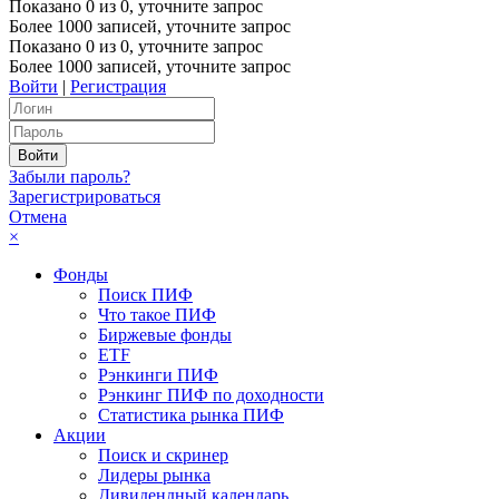
Показано
0
из
0
, уточните запрос
Более 1000 записей, уточните запрос
Показано
0
из
0
, уточните запрос
Более 1000 записей, уточните запрос
Войти
|
Регистрация
Забыли пароль?
Зарегистрироваться
Отмена
×
Фонды
Поиск ПИФ
Что такое ПИФ
Биржевые фонды
ETF
Рэнкинги ПИФ
Рэнкинг ПИФ по доходности
Статистика рынка ПИФ
Акции
Поиск и скринер
Лидеры рынка
Дивидендный календарь