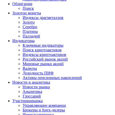
Облигации
Поиск
Золото
и монеты
Индексы драгметаллов
Золото
Серебро
Платина
Палладий
Индикаторы
Ключевые индикаторы
Поиск криптоактивов
Индексы криптоактивов
Российский рынок акций
Мировые рынки акций
Валюты
Доходность ПИФ
Активы пенсионных накоплений
Новости и аналитика
Новости рынка
Аналитика
Глоссарий
Участники
рынка
Управляющие компании
Брокеры и forex-дилеры
Инвестсоветники