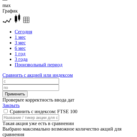
max
График
Сегодня
1 мес
3 мес
6 мес
1 год
3 года
Произвольный период
Сравнить с акцией или индексом
Проверьте корректность ввода дат
Закрыть
Сравнить с индексом: FTSE 100
Такая акция уже есть в сравнении
Выбрано максимально возможное количество акций для
сравнения