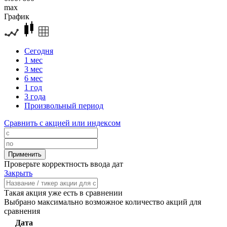
max
График
Сегодня
1 мес
3 мес
6 мес
1 год
3 года
Произвольный период
Сравнить с акцией или индексом
Проверьте корректность ввода дат
Закрыть
Такая акция уже есть в сравнении
Выбрано максимально возможное количество акций для
сравнения
Дата