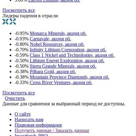
Посмотреть все
Лидеры падения в отрасли
-0.95%
Monarca Minerals, акция об.
-0.93%
Carnavale, акция об.
-0.80%
Nobel Resources, акция об.
-0.70%
Infinity Lithium Corporation, акция об.
-0.59%
Class 1 Nickel and Technologies, акция об.
-0.50%
Lithium Energi Exploration, акция об.
-0.50%
Sierra Grande Minerals, акция об.
-0.38%
Pilbara Gold, акция об.
-0.38%
Mountain Province Diamonds, акция об.
-0.33%
Cross River Ventures, акция об.
Посмотреть все
Очистить
Данные для сравнения за выбранный период не доступны.
О сайте
Написать нам
Правовая информация
Получить данные / Заказать данные
Investfunds-PRO