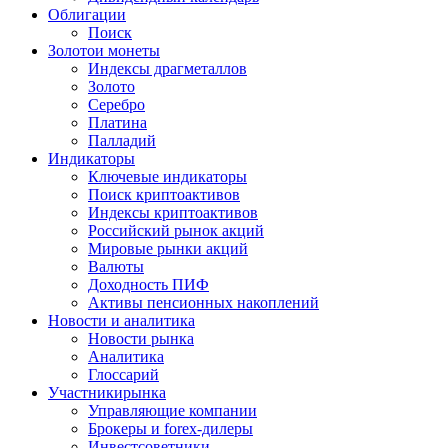
Облигации
Поиск
Золото
и монеты
Индексы драгметаллов
Золото
Серебро
Платина
Палладий
Индикаторы
Ключевые индикаторы
Поиск криптоактивов
Индексы криптоактивов
Российский рынок акций
Мировые рынки акций
Валюты
Доходность ПИФ
Активы пенсионных накоплений
Новости и аналитика
Новости рынка
Аналитика
Глоссарий
Участники
рынка
Управляющие компании
Брокеры и forex-дилеры
Инвестсоветники