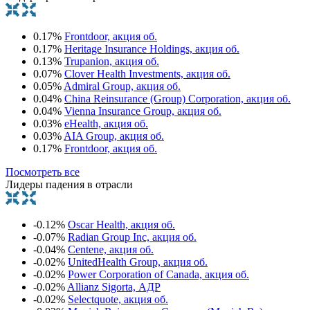
0.17%
Frontdoor, акция об.
0.17%
Heritage Insurance Holdings, акция об.
0.13%
Trupanion, акция об.
0.07%
Clover Health Investments, акция об.
0.05%
Admiral Group, акция об.
0.04%
China Reinsurance (Group) Corporation, акция об.
0.04%
Vienna Insurance Group, акция об.
0.03%
eHealth, акция об.
0.03%
AIA Group, акция об.
0.17%
Frontdoor, акция об.
Посмотреть все
Лидеры падения в отрасли
-0.12%
Oscar Health, акция об.
-0.07%
Radian Group Inc, акция об.
-0.04%
Centene, акция об.
-0.02%
UnitedHealth Group, акция об.
-0.02%
Power Corporation of Canada, акция об.
-0.02%
Allianz Sigorta, АДР
-0.02%
Selectquote, акция об.