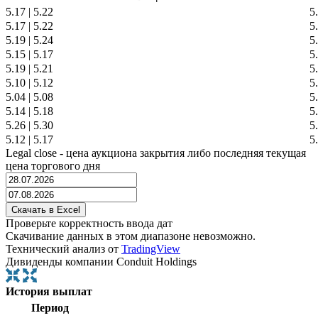
5.17
|
5.22
5
5.17
|
5.22
5
5.19
|
5.24
5
5.15
|
5.17
5
5.19
|
5.21
5
5.10
|
5.12
5
5.04
|
5.08
5
5.14
|
5.18
5
5.26
|
5.30
5
5.12
|
5.17
5
Legal close - цена аукциона закрытия либо последняя текущая
цена торгового дня
Проверьте корректность ввода дат
Скачивание данных в этом диапазоне невозможно.
Технический анализ от
TradingView
Дивиденды компании Conduit Holdings
История выплат
Период