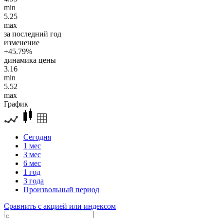
min
5.25
max
за последний год
изменение
+45.79%
динамика цены
3.16
min
5.52
max
График
Сегодня
1 мес
3 мес
6 мес
1 год
3 года
Произвольный период
Сравнить с акцией или индексом