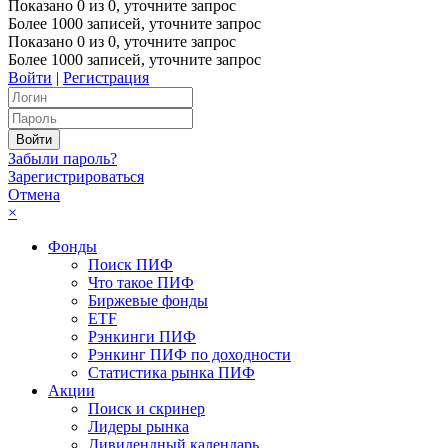
Показано
0
из
0
, уточните запрос
Более 1000 записей, уточните запрос
Показано
0
из
0
, уточните запрос
Более 1000 записей, уточните запрос
Войти
|
Регистрация
Забыли пароль?
Зарегистрироваться
Отмена
×
Фонды
Поиск ПИФ
Что такое ПИФ
Биржевые фонды
ETF
Рэнкинги ПИФ
Рэнкинг ПИФ по доходности
Статистика рынка ПИФ
Акции
Поиск и скринер
Лидеры рынка
Дивидендный календарь