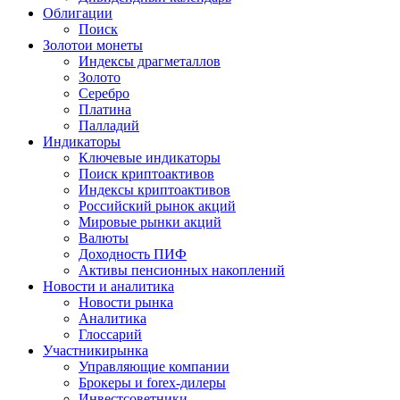
Облигации
Поиск
Золото
и монеты
Индексы драгметаллов
Золото
Серебро
Платина
Палладий
Индикаторы
Ключевые индикаторы
Поиск криптоактивов
Индексы криптоактивов
Российский рынок акций
Мировые рынки акций
Валюты
Доходность ПИФ
Активы пенсионных накоплений
Новости и аналитика
Новости рынка
Аналитика
Глоссарий
Участники
рынка
Управляющие компании
Брокеры и forex-дилеры
Инвестсоветники