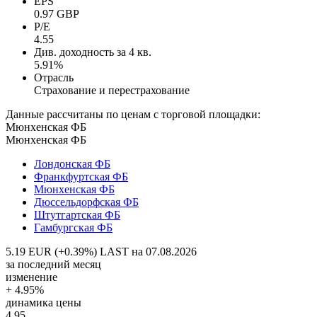
EPS
0.97 GBP
P/E
4.55
Див. доходность за 4 кв.
5.91%
Отрасль
Страхование и перестрахование
Данные рассчитаны по ценам с торговой площадки:
Мюнхенская ФБ
Мюнхенская ФБ
Лондонская ФБ
Франкфуртская ФБ
Мюнхенская ФБ
Дюссельдорфская ФБ
Штутгартская ФБ
Гамбургская ФБ
5.19 EUR (+0.39%)
LAST на 07.08.2026
за последний месяц
изменение
+ 4.95%
динамика цены
4.95