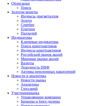
Облигации
Поиск
Золото
и монеты
Индексы драгметаллов
Золото
Серебро
Платина
Палладий
Индикаторы
Ключевые индикаторы
Поиск криптоактивов
Индексы криптоактивов
Российский рынок акций
Мировые рынки акций
Валюты
Доходность ПИФ
Активы пенсионных накоплений
Новости и аналитика
Новости рынка
Аналитика
Глоссарий
Участники
рынка
Управляющие компании
Брокеры и forex-дилеры
Инвестсоветники