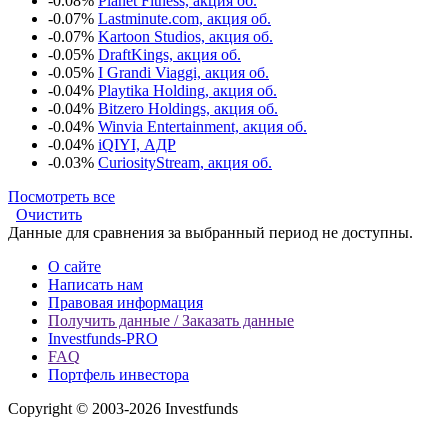
-0.08%
Planet Fitness, акция об.
-0.07%
Lastminute.com, акция об.
-0.07%
Kartoon Studios, акция об.
-0.05%
DraftKings, акция об.
-0.05%
I Grandi Viaggi, акция об.
-0.04%
Playtika Holding, акция об.
-0.04%
Bitzero Holdings, акция об.
-0.04%
Winvia Entertainment, акция об.
-0.04%
iQIYI, АДР
-0.03%
CuriosityStream, акция об.
Посмотреть все
Очистить
Данные для сравнения за выбранный период не доступны.
О сайте
Написать нам
Правовая информация
Получить данные / Заказать данные
Investfunds-PRO
FAQ
Портфель инвестора
Copyright © 2003-2026 Investfunds