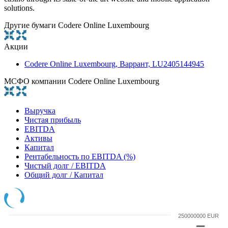
solutions.
Другие бумаги Codere Online Luxembourg
Акции
Codere Online Luxembourg, Варрант, LU2405144945
МСФО компании Codere Online Luxembourg
Выручка
Чистая прибыль
EBITDA
Активы
Капитал
Рентабельность по EBITDA (%)
Чистый долг / EBITDA
Общий долг / Капитал
250000000 EUR