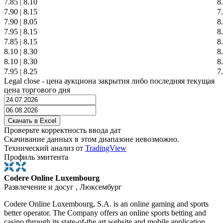
7.85
|
8.10
8
7.90
|
8.15
7
7.90
|
8.05
8
7.95
|
8.15
8
7.85
|
8.15
8
8.10
|
8.30
8
8.10
|
8.30
8
7.95
|
8.25
7
Legal close - цена аукциона закрытия либо последняя текущая
цена торгового дня
Проверьте корректность ввода дат
Скачивание данных в этом диапазоне невозможно.
Технический анализ от
TradingView
Профиль эмитента
Codere Online Luxembourg
Развлечение и досуг , Люксембург
Codere Online Luxembourg, S.A. is an online gaming and sports
better operator. The Company offers an online sports betting and
casino through its state-of-the art website and mobile application