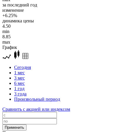
за последний год
изменение
+6.25%
динамика цены
4.50
min
8.85
max
График
Сегодня
1 мес
3 мес
6 мес
1 год
3 года
Произвольный период
Сравнить с акцией или индексом